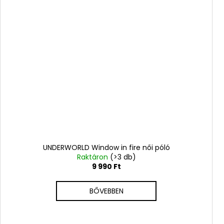
UNDERWORLD Window in fire női póló
Raktáron
(>3 db)
9 990 Ft
BŐVEBBEN