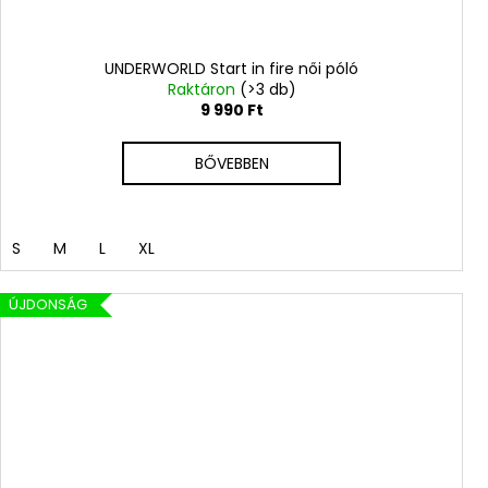
UNDERWORLD Start in fire női póló
Raktáron
(>3 db)
9 990 Ft
BŐVEBBEN
S
M
L
XL
ÚJDONSÁG