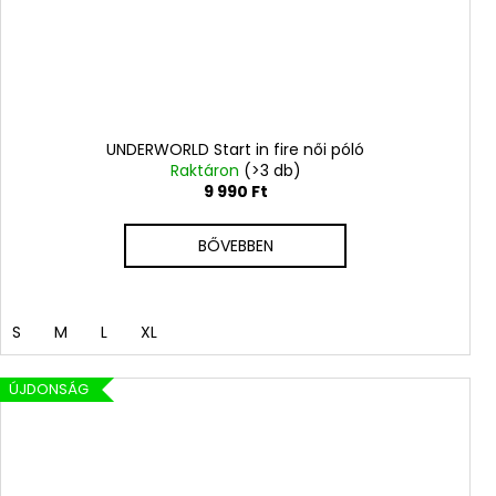
UNDERWORLD Start in fire női póló
Raktáron
(>3 db)
9 990 Ft
BŐVEBBEN
S
M
L
XL
ÚJDONSÁG