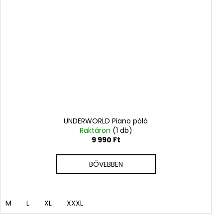
UNDERWORLD Piano póló
Raktáron
(1 db)
9 990 Ft
BŐVEBBEN
M
L
XL
XXXL