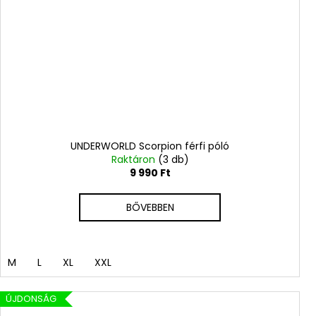
UNDERWORLD Scorpion férfi póló
Raktáron
(3 db)
9 990 Ft
BŐVEBBEN
M
L
XL
XXL
ÚJDONSÁG