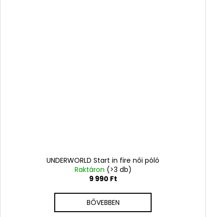
UNDERWORLD Start in fire női póló
Raktáron
(>3 db)
9 990 Ft
BŐVEBBEN