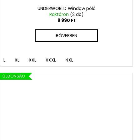
UNDERWORLD Window póló
Raktáron
(2 db)
9 990 Ft
BŐVEBBEN
L
XL
XXL
XXXL
4XL
ÚJDONSÁG