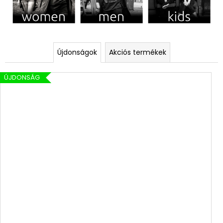
n
!
Újdonságok
Akciós termékek
ÚJDONSÁG