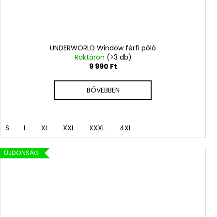
UNDERWORLD Window férfi póló
Raktáron
(>3 db)
9 990 Ft
BŐVEBBEN
S
L
XL
XXL
XXXL
4XL
ÚJDONSÁG