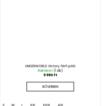
UNDERWORLD Victory férfi póló
Raktáron
(1 db)
9 990 Ft
BŐVEBBEN
S
M
L
XXL
XXXL
4XL