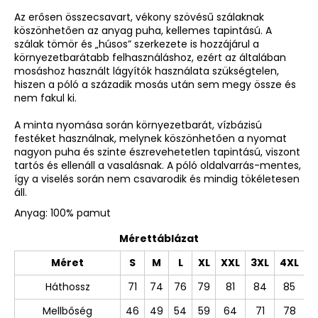
Az erősen összecsavart, vékony szövésű szálaknak
köszönhetően az anyag puha, kellemes tapintású. A
szálak tömör és „húsos” szerkezete is hozzájárul a
környezetbarátabb felhasználáshoz, ezért az általában
mosáshoz használt lágyítók használata szükségtelen,
hiszen a póló a századik mosás után sem megy össze és
nem fakul ki.
A minta nyomása során környezetbarát, vízbázisú
festéket használnak, melynek köszönhetően a nyomat
nagyon puha és szinte észrevehetetlen tapintású, viszont
tartós és ellenáll a vasalásnak. A póló oldalvarrás-mentes,
így a viselés során nem csavarodik és mindig tökéletesen
áll.
Anyag: 100% pamut
Mérettáblázat
Méret
S
M
L
XL
XXL
3XL
4XL
Háthossz
71
74
76
79
81
84
85
Mellbőség
46
49
54
59
64
71
78