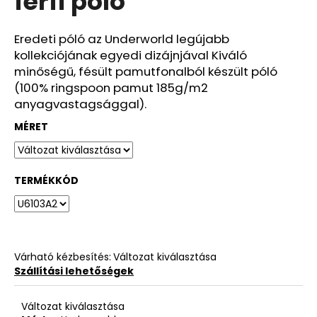
férfi póló
ből
0,0
csillag.
Eredeti póló az Underworld legújabb
kollekciójának egyedi dizájnjával Kiváló
minőségű, fésült pamutfonalból készült póló
(100% ringspoon pamut 185g/m2
anyagvastagsággal).
MÉRET
TERMÉKKÓD
Várható kézbesítés:
Változat kiválasztása
Szállítási lehetőségek
Változat kiválasztása