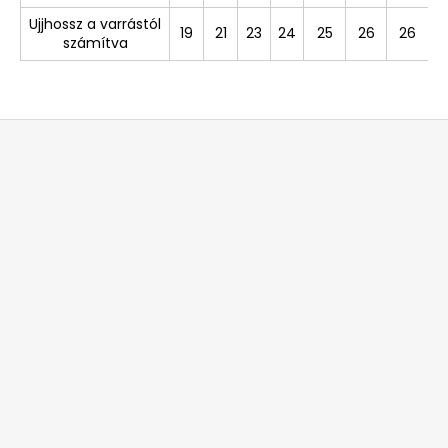
Ujjhossz a varrástól
19
21
23
24
25
26
26
számítva
L
á
b
l
é
c