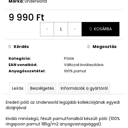
Márka:
Underworld
9 990 Ft
Egységár:
KOSÁRBA
Kérdés
Megosztás
Kategória
:
Pólók
EAN vonalkód
:
Változat kiválasztása
Anyagösszetétel
:
100% pamut
Leírás
Beszélgetés
Információk a gyártóról
Eredeti póló az Underworld legújabb kollekciójának egyedi
dizájnjával
Kiváló minőségű, fésült pamutfonalból készült póló (100%
ringspoon pamut 185g/m2 anyagvastagsággal).