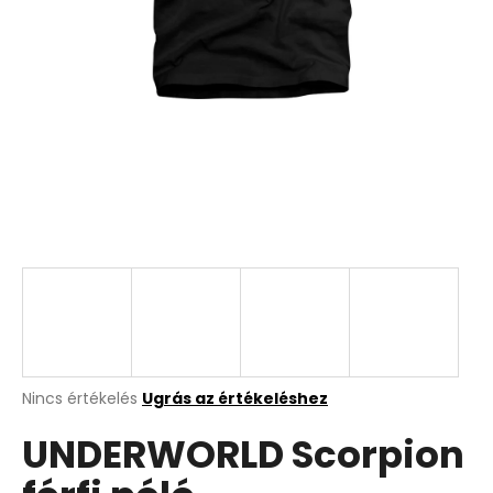
A
Nincs értékelés
Ugrás az értékeléshez
termék
UNDERWORLD Scorpion
átlagos
értékelése
5-