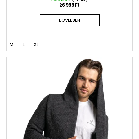
26 999 Ft
BŐVEBBEN
M
L
XL