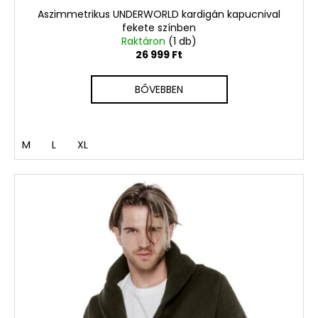
Aszimmetrikus UNDERWORLD kardigán kapucnival
fekete színben
Raktáron
(1 db)
26 999 Ft
BŐVEBBEN
M
L
XL