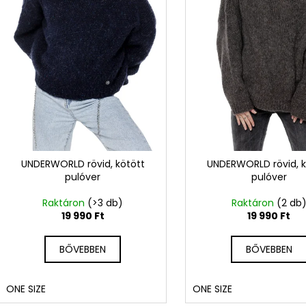
e
n
k
d
l
e
i
z
s
é
t
s
á
e
j
a
UNDERWORLD rövid, kötött
UNDERWORLD rövid, k
pulóver
pulóver
Raktáron
(>3 db)
Raktáron
(2 db
19 990 Ft
19 990 Ft
BŐVEBBEN
BŐVEBBEN
ONE SIZE
ONE SIZE