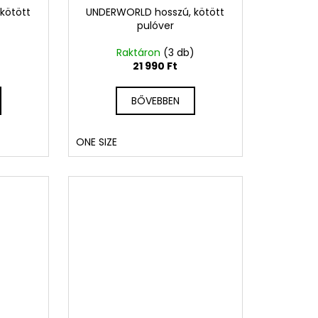
kötött
UNDERWORLD hosszú, kötött
pulóver
)
Raktáron
(3 db)
21 990 Ft
BŐVEBBEN
ONE SIZE