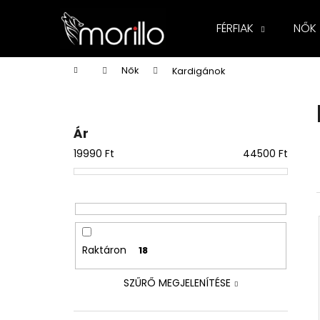
K
Ugrás
a
o
FÉRFIAK
NŐK
fő
Vissza
Vissza
s
tartalomhoz
a boltba
a boltba
á
Kezdőlap
Nők
Kardigánok
r
O
l
d
Ár
a
19990
Ft
44500
Ft
l
s
ó
p
a
Raktáron
18
n
e
SZŰRŐ MEGJELENÍTÉSE
l