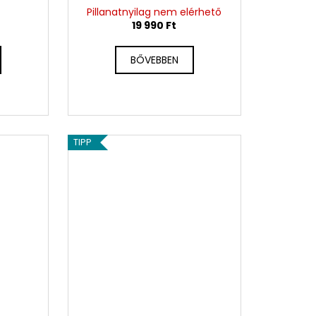
)
Pillanatnyilag nem elérhető
19 990 Ft
BŐVEBBEN
TIPP