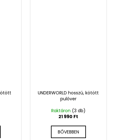
ötött
UNDERWORLD hosszú, kötött
pulóver
)
Raktáron
(3 db)
21 990 Ft
BŐVEBBEN