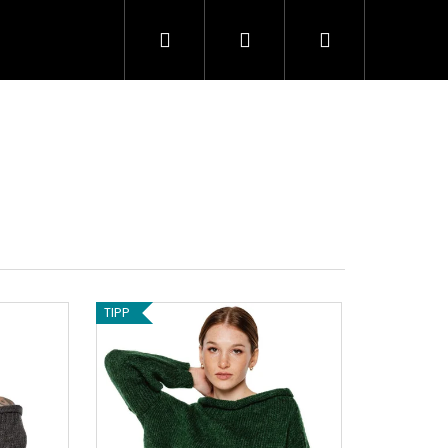
Keresés
Bejelentkezés
Kosár
TIPP