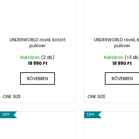
UNDERWORLD rövid, kötött
UNDERWORLD rövid, k
pulóver
pulóver
Raktáron
(2 db)
Raktáron
(>3 db
19 990 Ft
19 990 Ft
BŐVEBBEN
BŐVEBBEN
ONE SIZE
ONE SIZE
TIPP
TIPP