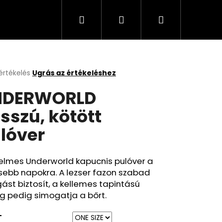
Keresés
Bejelentkezés
Kosár
értékelés
Ugrás az értékeléshez
k
NDERWORLD
s
lése
sszú, kötött
lóver
.
elmes Underworld kapucnis pulóver a
sebb napokra. A lezser fazon szabad
st biztosít, a kellemes tapintású
g pedig simogatja a bőrt.
T