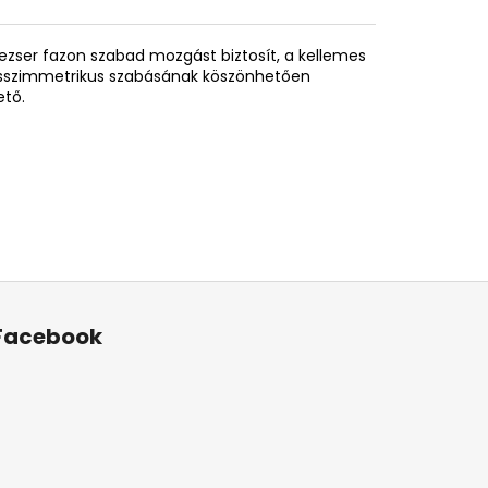
zser fazon szabad mozgást biztosít, a kellemes
 asszimmetrikus szabásának köszönhetően
ető.
Facebook