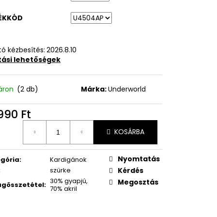
ÉKKÓD
ó kézbesítés:
2026.8.10
ítási lehetőségek
áron
(2 db)
Márka:
Underworld
990 Ft
égár:
KOSÁRBA
Nyomtatás
gória
:
Kardigánok
:
szürke
Kérdés
30% gyapjú,
Megosztás
gösszetétel
:
70% akril