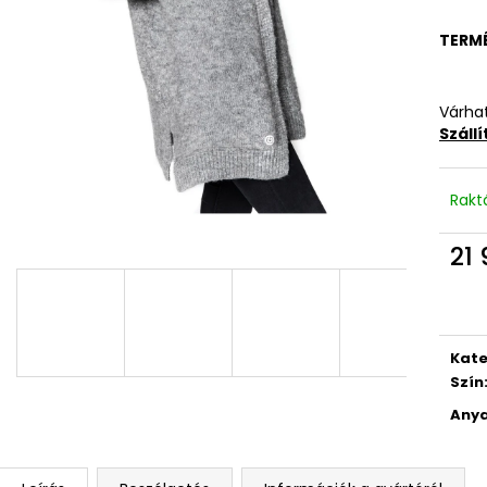
TERM
Várhat
Száll
Rakt
21 
Egys
Kate
Szín
Anya