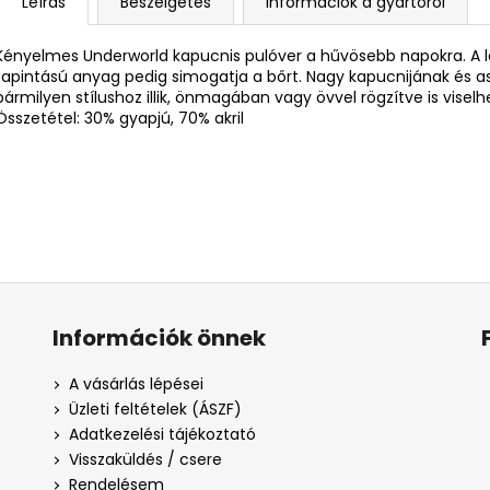
Leírás
Beszélgetés
Információk a gyártóról
Kényelmes Underworld kapucnis pulóver a hűvösebb napokra. A le
tapintású anyag pedig simogatja a bőrt. Nagy kapucnijának és
bármilyen stílushoz illik, önmagában vagy övvel rögzítve is viselh
Összetétel: 30% gyapjú, 70% akril
Információk önnek
A vásárlás lépései
Üzleti feltételek (ÁSZF)
Adatkezelési tájékoztató
Visszaküldés / csere
Rendelésem