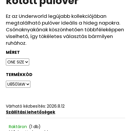
kötött pulóver
ből
0,0
csillag.
Ez az Underworld legújabb kollekciójában
megtalálható pulóver ideális a hideg napokra.
Csónaknyakának köszönhetően többféleképpen
viselhető, így tökéletes választás bármilyen
ruhához.
MÉRET
TERMÉKKÓD
Várható kézbesítés:
2026.8.12
Szállítási lehetőségek
Raktáron
(1 db)