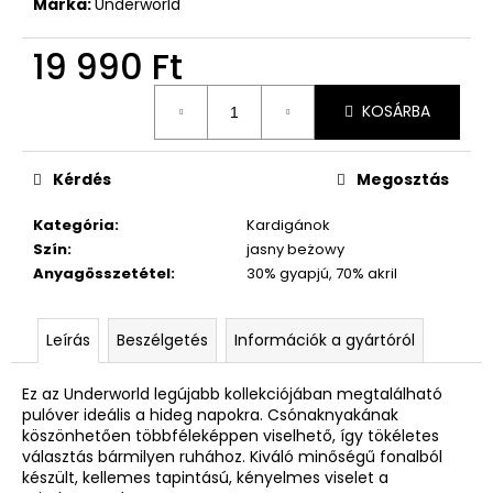
Márka:
Underworld
19 990 Ft
Egységár:
KOSÁRBA
Kérdés
Megosztás
Kategória
:
Kardigánok
Szín
:
jasny beżowy
Anyagösszetétel
:
30% gyapjú, 70% akril
Leírás
Beszélgetés
Információk a gyártóról
Ez az Underworld legújabb kollekciójában megtalálható
pulóver ideális a hideg napokra. Csónaknyakának
köszönhetően többféleképpen viselhető, így tökéletes
választás bármilyen ruhához. Kiváló minőségű fonalból
készült, kellemes tapintású, kényelmes viselet a