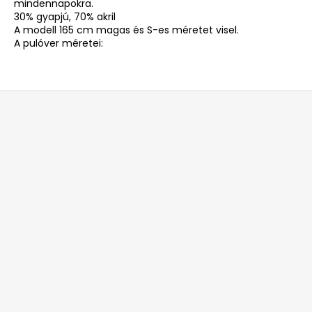
mindennapokra.
30% gyapjú, 70% akril
A modell 165 cm magas és S-es méretet visel.
A pulóver méretei:
L
á
b
l
é
c