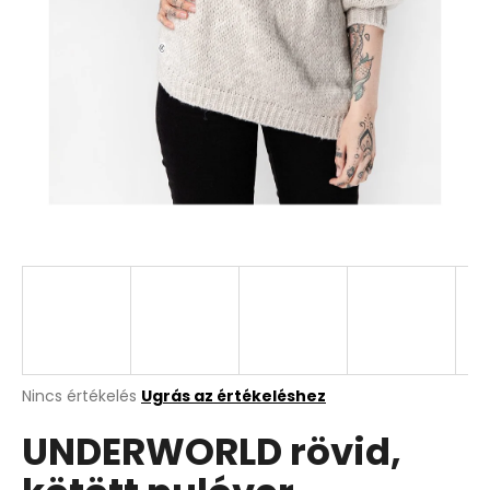
A
Nincs értékelés
Ugrás az értékeléshez
termék
UNDERWORLD rövid,
átlagos
értékelése
5-