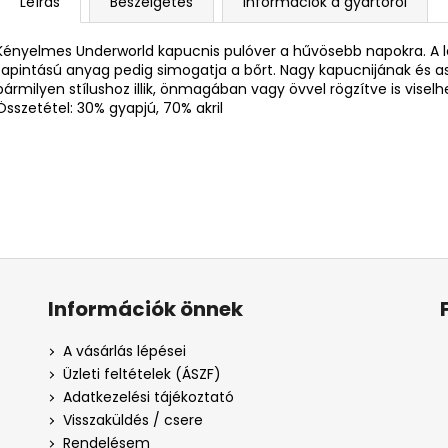
Leírás
Beszélgetés
Információk a gyártóról
Kényelmes Underworld kapucnis pulóver a hűvösebb napokra. A le
tapintású anyag pedig simogatja a bőrt. Nagy kapucnijának és
bármilyen stílushoz illik, önmagában vagy övvel rögzítve is viselh
Összetétel: 30% gyapjú, 70% akril
Információk önnek
A vásárlás lépései
Üzleti feltételek (ÁSZF)
Adatkezelési tájékoztató
Visszaküldés / csere
Rendelésem