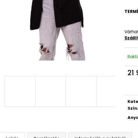
TERM
Várhat
Száll
Rakt
21 
Egys
Kate
Szín
Anya