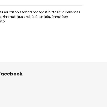
zser fazon szabad mozgást biztosít, a kellemes
 asszimmetrikus szabásának köszönhetően
ető.
Facebook