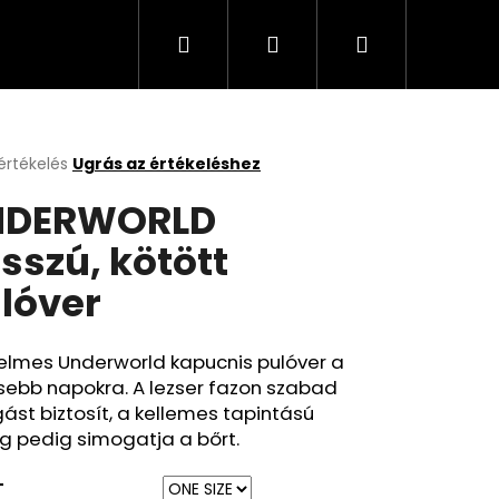
Keresés
Bejelentkezés
Kosár
értékelés
Ugrás az értékeléshez
k
NDERWORLD
s
lése
sszú, kötött
lóver
.
elmes Underworld kapucnis pulóver a
sebb napokra. A lezser fazon szabad
st biztosít, a kellemes tapintású
g pedig simogatja a bőrt.
T