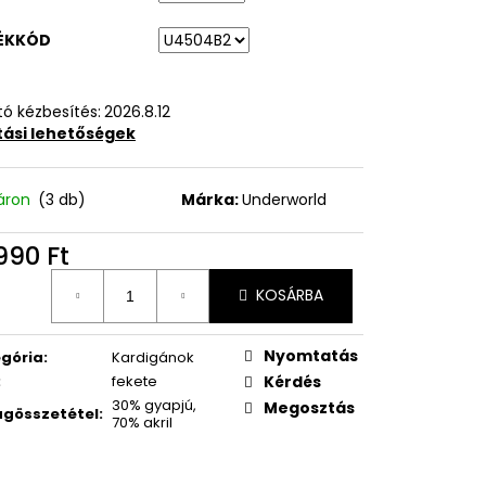
ÉKKÓD
ó kézbesítés:
2026.8.12
ítási lehetőségek
áron
(3 db)
Márka:
Underworld
990 Ft
égár:
KOSÁRBA
Nyomtatás
gória
:
Kardigánok
:
fekete
Kérdés
30% gyapjú,
Megosztás
gösszetétel
:
70% akril