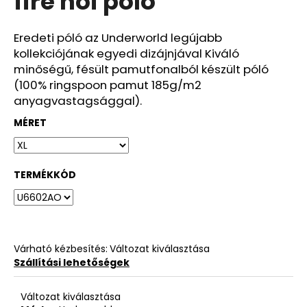
fire női póló
ből
0,0
csillag.
Eredeti póló az Underworld legújabb
kollekciójának egyedi dizájnjával Kiváló
minőségű, fésült pamutfonalból készült póló
(100% ringspoon pamut 185g/m2
anyagvastagsággal).
MÉRET
TERMÉKKÓD
Várható kézbesítés:
Változat kiválasztása
Szállítási lehetőségek
Változat kiválasztása