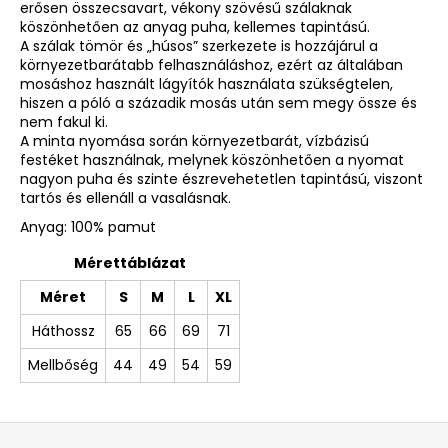
erősen összecsavart, vékony szövésű szálaknak
köszönhetően az anyag puha, kellemes tapintású.
A szálak tömör és „húsos” szerkezete is hozzájárul a
környezetbarátabb felhasználáshoz, ezért az általában
mosáshoz használt lágyítók használata szükségtelen,
hiszen a póló a századik mosás után sem megy össze és
nem fakul ki.
A minta nyomása során környezetbarát, vízbázisú
festéket használnak, melynek köszönhetően a nyomat
nagyon puha és szinte észrevehetetlen tapintású, viszont
tartós és ellenáll a vasalásnak.
Anyag: 100% pamut
Mérettáblázat
Méret
S
M
L
XL
Háthossz
65
66
69
71
Mellbőség
44
49
54
59
L