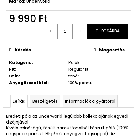
Márka:
Underworld
9 990 Ft
Egységár:
KOSÁRBA
Kérdés
Megosztás
Kategória
:
Pólók
Fit
:
Regular fit
Szín
:
fehér
Anyagösszetétel
:
100% pamut
Leírás
Beszélgetés
Információk a gyártóról
Eredeti póló az Underworld legújabb kollekciójának egyedi
dizájnjával
Kiváló minőségű, fésült pamutfonalból készült póló (100%
ringspoon pamut 185g/m2 anyagvastagsággal). Az