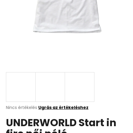
A
Nincs értékelés
Ugrás az értékeléshez
termék
UNDERWORLD Start in
átlagos
értékelése
5-