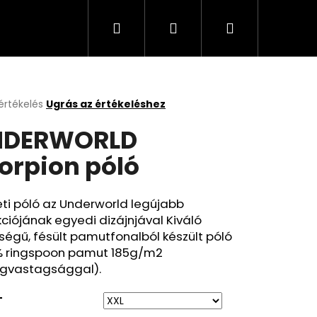
Keresés
Bejelentkezés
Kosár
értékelés
Ugrás az értékeléshez
k
NDERWORLD
s
lése
orpion póló
.
ti póló az Underworld legújabb
kciójának egyedi dizájnjával Kiváló
égű, fésült pamutfonalból készült póló
% ringspoon pamut 185g/m2
gvastagsággal).
T