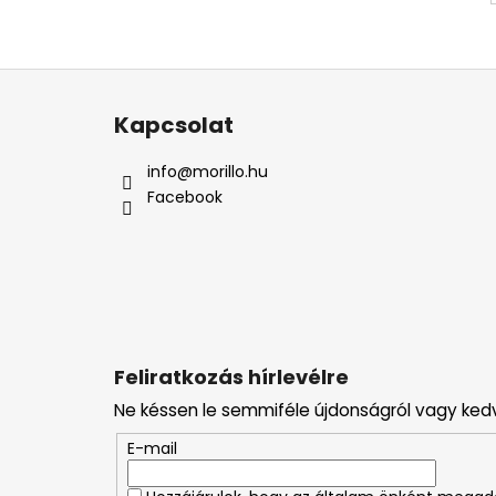
L
á
Kapcsolat
b
l
info
@
morillo.hu
é
Facebook
c
Feliratkozás hírlevélre
Ne késsen le semmiféle újdonságról vagy ked
E-mail