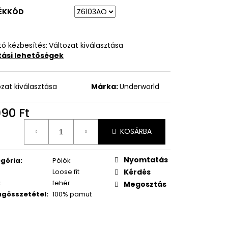
ÉKKÓD
ó kézbesítés:
Változat kiválasztása
ítási lehetőségek
ozat kiválasztása
Márka:
Underworld
990 Ft
égár:
KOSÁRBA
Nyomtatás
gória
:
Pólók
Loose fit
Kérdés
:
fehér
Megosztás
gösszetétel
:
100% pamut