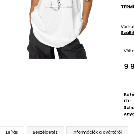
TERM
Várhat
Száll
Vált
9 
Egys
Kate
Fit
:
Szín
Anya
Leírás
Beszélgetés
Információk a gyártóról