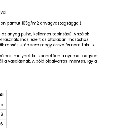
ával
spoon pamut 185g/m2 anyagvastagsággal).
az anyag puha, kellemes tapintású. A szálak
elhasználáshoz, ezért az általában mosáshoz
adik mosás után sem megy össze és nem fakul ki.
sználnak, melynek köszönhetően a nyomat nagyon
áll a vasalásnak. A póló oldalvarrás-mentes, így a
XL
85
78
26