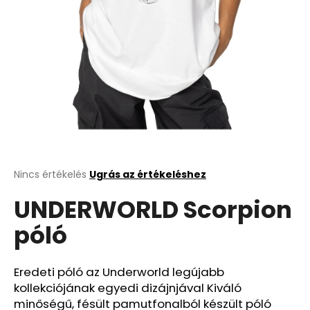
A
Nincs értékelés
Ugrás az értékeléshez
termék
UNDERWORLD Scorpion
átlagos
értékelése
póló
5-
ből
0,0
csillag.
Eredeti póló az Underworld legújabb
kollekciójának egyedi dizájnjával Kiváló
minőségű, fésült pamutfonalból készült póló