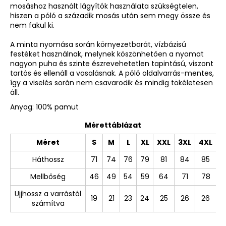
mosáshoz használt lágyítók használata szükségtelen,
hiszen a póló a századik mosás után sem megy össze és
nem fakul ki.
A minta nyomása során környezetbarát, vízbázisú
festéket használnak, melynek köszönhetően a nyomat
nagyon puha és szinte észrevehetetlen tapintású, viszont
tartós és ellenáll a vasalásnak. A póló oldalvarrás-mentes,
így a viselés során nem csavarodik és mindig tökéletesen
áll.
Anyag: 100% pamut
Mérettáblázat
Méret
S
M
L
XL
XXL
3XL
4XL
Háthossz
71
74
76
79
81
84
85
Mellbőség
46
49
54
59
64
71
78
Ujjhossz a varrástól
19
21
23
24
25
26
26
számítva