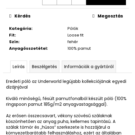
Kérdés
Megosztás
Kategória
:
Pólók
Fit
:
Loose fit
Szín
:
fehér
Anyagösszetétel
:
100% pamut
Leírás
Beszélgetés
Információk a gyártóról
Eredeti póló az Underworld legújabb kollekciójának egyedi
dizájnjával
Kiváló minőségű, fésült pamutfonalból készült póló (100%
ringspoon pamut 185g/m2 anyagvastagsággal).
Az erősen összecsavart, vékony szövésű szálaknak
köszönhetően az anyag puha, kellemes tapintású. A
szálak tömör és „húsos” szerkezete is hozzájárul a
környezetbarátabb felhasználáshoz, ezért az általában