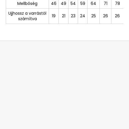
Mellbőség
46
49
54
59
64
71
78
Ujjhossz a varrástól
19
21
23
24
25
26
26
számítva
L
á
b
l
é
c