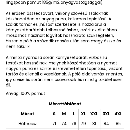
ringspoon pamut 185g/m2 anyagvastagsággal).
Az erősen összecsavart, vékony szövésű szálaknak
köszönhetően az anyag puha, kellemes tapintású. A
szálak tömör és „húsos” szerkezete is hozzájárul a
környezetbarátabb felhasználáshoz, ezért az általában
mosáshoz használt lágyítók használata szükségtelen,
hiszen a póló a századik mosás után sem megy össze és
nem fakul ki.
A minta nyomása során környezetbarát, vízbázisú
festéket használnak, melynek köszönhetően a nyomat
nagyon puha és szinte észrevehetetlen tapintású, viszont
tartós és ellenáll a vasalásnak. A póló oldalvarrás-mentes,
így a viselés során nem csavarodik és mindig tökéletesen
áll.
Anyag: 100% pamut
Mérettáblázat
Méret
S
M
L
XL
XXL
3XL
4XL
Háthossz
71
74
76
79
81
84
85