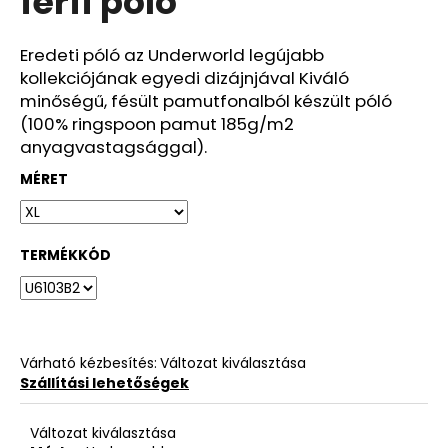
férfi póló
ből
0,0
csillag.
Eredeti póló az Underworld legújabb
kollekciójának egyedi dizájnjával Kiváló
minőségű, fésült pamutfonalból készült póló
(100% ringspoon pamut 185g/m2
anyagvastagsággal).
MÉRET
TERMÉKKÓD
Várható kézbesítés:
Változat kiválasztása
Szállítási lehetőségek
Változat kiválasztása