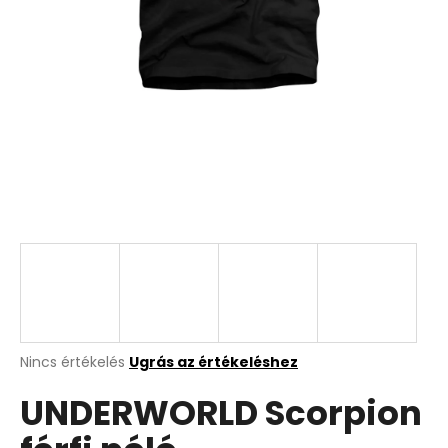
A
Nincs értékelés
Ugrás az értékeléshez
termék
UNDERWORLD Scorpion
átlagos
értékelése
5-