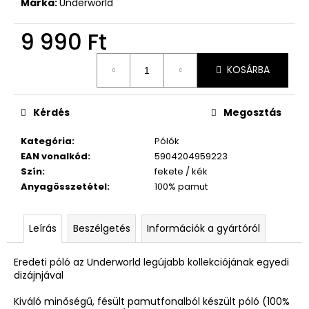
Márka:
Underworld
9 990 Ft
Egységár:
KOSÁRBA
Kérdés
Megosztás
Kategória
:
Pólók
EAN vonalkód
:
5904204959223
Szín
:
fekete / kék
Anyagösszetétel
:
100% pamut
Leírás
Beszélgetés
Információk a gyártóról
Eredeti póló az Underworld legújabb kollekciójának egyedi
dizájnjával
Kiváló minőségű, fésült pamutfonalból készült póló (100%