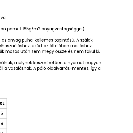
ával
spoon pamut 185g/m2 anyagvastagsággal).
az anyag puha, kellemes tapintású. A szálak
elhasználáshoz, ezért az általában mosáshoz
adik mosás után sem megy össze és nem fakul ki.
sználnak, melynek köszönhetően a nyomat nagyon
áll a vasalásnak. A póló oldalvarrás-mentes, így a
XL
85
78