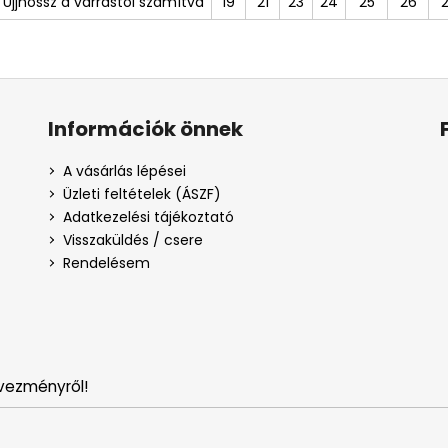
Ujjhossz a varrástól számítva
19
21
23
24
25
26
Információk önnek
A vásárlás lépései
Üzleti feltételek (ÁSZF)
Adatkezelési tájékoztató
Visszaküldés / csere
Rendelésem
vezményről!