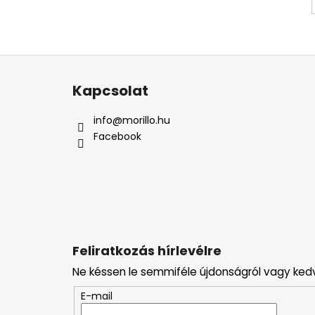
L
á
Kapcsolat
b
l
info
@
morillo.hu
é
Facebook
c
Feliratkozás hírlevélre
Ne késsen le semmiféle újdonságról vagy ked
E-mail