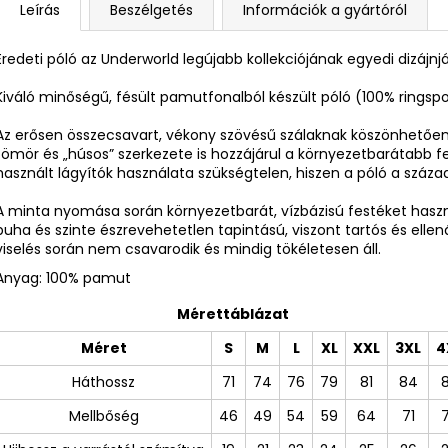
Leírás
Beszélgetés
Információk a gyártóról
Eredeti póló az Underworld legújabb kollekciójának egyedi dizájnj
Kiváló minőségű, fésült pamutfonalból készült póló (100% ring
Az erősen összecsavart, vékony szövésű szálaknak köszönhetően 
tömör és „húsos” szerkezete is hozzájárul a környezetbarátabb f
használt lágyítók használata szükségtelen, hiszen a póló a száz
A minta nyomása során környezetbarát, vízbázisú festéket ha
puha és szinte észrevehetetlen tapintású, viszont tartós és ellen
viselés során nem csavarodik és mindig tökéletesen áll.
Anyag: 100% pamut
Mérettáblázat
Méret
S
M
L
XL
XXL
3XL
4
Háthossz
71
74
76
79
81
84
Mellbőség
46
49
54
59
64
71