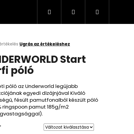
Keresés
Bejelentkezés
Kosár
értékelés
Ugrás az értékeléshez
k
DERWORLD Start
s
lése
rfi póló
.
ti póló az Underworld legújabb
kciójának egyedi dizájnjával Kiváló
égű, fésült pamutfonalból készült póló
% ringspoon pamut 185g/m2
gvastagsággal).
T