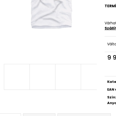
TERM
Várhat
Száll
Vált
9 
Egys
Kate
EAN 
Szín
Anya