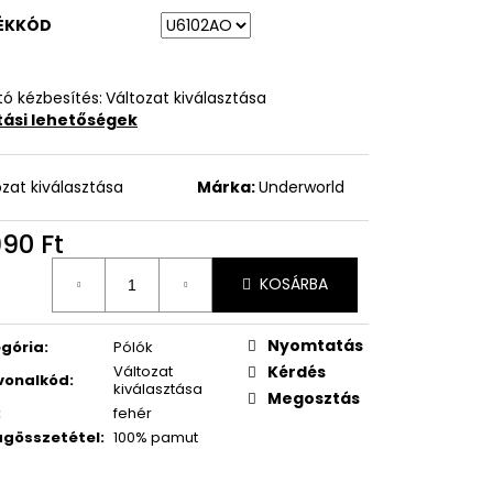
ÉKKÓD
ó kézbesítés:
Változat kiválasztása
ítási lehetőségek
ozat kiválasztása
Márka:
Underworld
990 Ft
égár:
KOSÁRBA
Nyomtatás
gória
:
Pólók
Változat
Kérdés
vonalkód
:
kiválasztása
Megosztás
:
fehér
gösszetétel
:
100% pamut