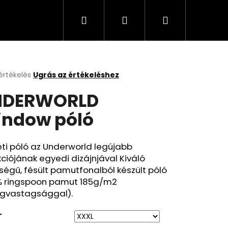
Keresés
Bejelentkezés
Kosár
értékelés
Ugrás az értékeléshez
k
NDERWORLD
s
lése
ndow póló
.
ti póló az Underworld legújabb
kciójának egyedi dizájnjával Kiváló
égű, fésült pamutfonalból készült póló
% ringspoon pamut 185g/m2
gvastagsággal).
T