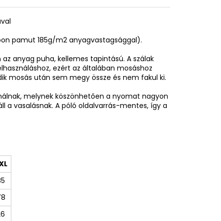
ával
spoon pamut 185g/m2 anyagvastagsággal).
az anyag puha, kellemes tapintású. A szálak
elhasználáshoz, ezért az általában mosáshoz
adik mosás után sem megy össze és nem fakul ki.
sználnak, melynek köszönhetően a nyomat nagyon
áll a vasalásnak. A póló oldalvarrás-mentes, így a
XL
85
78
26