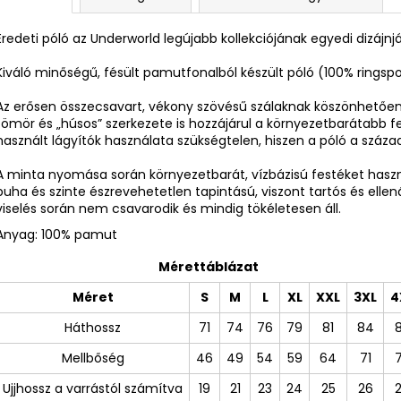
Eredeti póló az Underworld legújabb kollekciójának egyedi dizájnj
Kiváló minőségű, fésült pamutfonalból készült póló (100% ring
Az erősen összecsavart, vékony szövésű szálaknak köszönhetően 
tömör és „húsos” szerkezete is hozzájárul a környezetbarátabb f
használt lágyítók használata szükségtelen, hiszen a póló a száz
A minta nyomása során környezetbarát, vízbázisú festéket ha
puha és szinte észrevehetetlen tapintású, viszont tartós és ellen
viselés során nem csavarodik és mindig tökéletesen áll.
Anyag: 100% pamut
Mérettáblázat
Méret
S
M
L
XL
XXL
3XL
4
Háthossz
71
74
76
79
81
84
Mellbőség
46
49
54
59
64
71
Ujjhossz a varrástól számítva
19
21
23
24
25
26