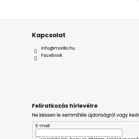
L
á
Kapcsolat
b
l
info
@
morillo.hu
é
Facebook
c
Feliratkozás hírlevélre
Ne késsen le semmiféle újdonságról vagy ked
E-mail