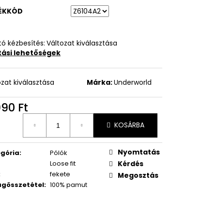
ÉKKÓD
ó kézbesítés:
Változat kiválasztása
ítási lehetőségek
ozat kiválasztása
Márka:
Underworld
990 Ft
égár:
KOSÁRBA
Nyomtatás
gória
:
Pólók
Loose fit
Kérdés
:
fekete
Megosztás
gösszetétel
:
100% pamut