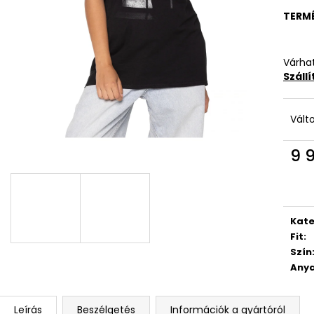
TERM
Várhat
Száll
Vált
9 
Egys
Kate
Fit
:
Szín
Anya
Leírás
Beszélgetés
Információk a gyártóról