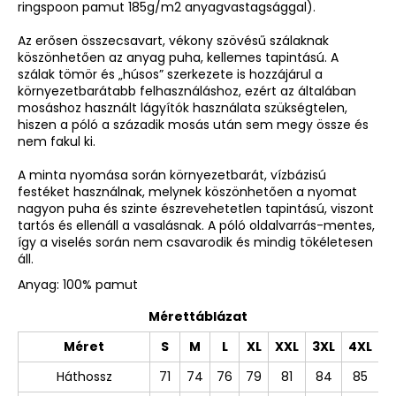
ringspoon pamut 185g/m2 anyagvastagsággal).
Az erősen összecsavart, vékony szövésű szálaknak
köszönhetően az anyag puha, kellemes tapintású. A
szálak tömör és „húsos” szerkezete is hozzájárul a
környezetbarátabb felhasználáshoz, ezért az általában
mosáshoz használt lágyítók használata szükségtelen,
hiszen a póló a századik mosás után sem megy össze és
nem fakul ki.
A minta nyomása során környezetbarát, vízbázisú
festéket használnak, melynek köszönhetően a nyomat
nagyon puha és szinte észrevehetetlen tapintású, viszont
tartós és ellenáll a vasalásnak. A póló oldalvarrás-mentes,
így a viselés során nem csavarodik és mindig tökéletesen
áll.
Anyag: 100% pamut
Mérettáblázat
Méret
S
M
L
XL
XXL
3XL
4XL
Háthossz
71
74
76
79
81
84
85