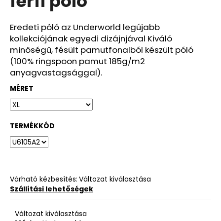
férfi póló
ből
0,0
csillag.
Eredeti póló az Underworld legújabb
kollekciójának egyedi dizájnjával Kiváló
minőségű, fésült pamutfonalból készült póló
(100% ringspoon pamut 185g/m2
anyagvastagsággal).
MÉRET
TERMÉKKÓD
Várható kézbesítés:
Változat kiválasztása
Szállítási lehetőségek
Változat kiválasztása