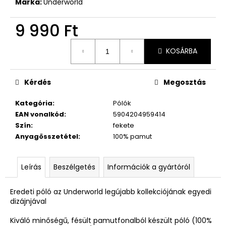
Márka:
Underworld
9 990 Ft
Egységár:
KOSÁRBA
Kérdés
Megosztás
Kategória
:
Pólók
EAN vonalkód
:
5904204959414
Szín
:
fekete
Anyagösszetétel
:
100% pamut
Leírás
Beszélgetés
Információk a gyártóról
Eredeti póló az Underworld legújabb kollekciójának egyedi
dizájnjával
Kiváló minőségű, fésült pamutfonalból készült póló (100%