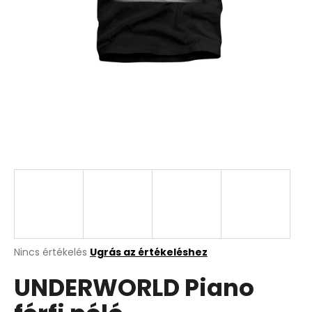
A
Nincs értékelés
Ugrás az értékeléshez
termék
UNDERWORLD Piano
átlagos
értékelése
5-