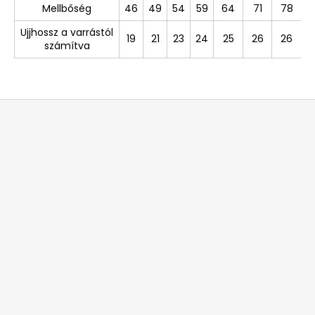
Mellbőség
46
49
54
59
64
71
78
Ujjhossz a varrástól
19
21
23
24
25
26
26
számítva
L
á
b
l
é
c