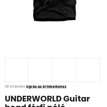
A
38 értékelés
Ugrás az értékeléshez
termék
UNDERWORLD Guitar
átlagos
értékelése
5-