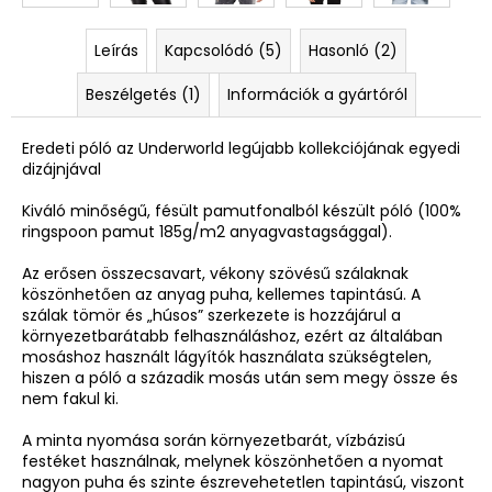
Leírás
Kapcsolódó (5)
Hasonló (2)
Beszélgetés (1)
Információk a gyártóról
Eredeti póló az Underworld legújabb kollekciójának egyedi
dizájnjával
Kiváló minőségű, fésült pamutfonalból készült póló (100%
ringspoon pamut 185g/m2 anyagvastagsággal).
Az erősen összecsavart, vékony szövésű szálaknak
köszönhetően az anyag puha, kellemes tapintású. A
szálak tömör és „húsos” szerkezete is hozzájárul a
környezetbarátabb felhasználáshoz, ezért az általában
mosáshoz használt lágyítók használata szükségtelen,
hiszen a póló a századik mosás után sem megy össze és
nem fakul ki.
A minta nyomása során környezetbarát, vízbázisú
festéket használnak, melynek köszönhetően a nyomat
nagyon puha és szinte észrevehetetlen tapintású, viszont