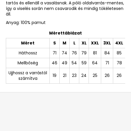
tartós és ellenáll a vasalásnak. A póló oldalvarrás-mentes,
így a viselés során nem csavarodik és mindig tökéletesen
áll.
Anyag: 100% pamut
Mérettáblázat
Méret
S
M
L
XL
XXL
3XL
4XL
Háthossz
71
74
76
79
81
84
85
Mellbőség
46
49
54
59
64
71
78
Ujjhossz a varrástól
19
21
23
24
25
26
26
számítva
L
á
b
l
é