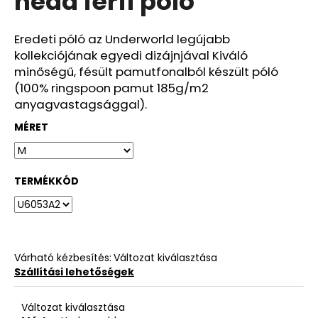
head férfi póló
ből
4,2
csillag.
Eredeti póló az Underworld legújabb
kollekciójának egyedi dizájnjával Kiváló
minőségű, fésült pamutfonalból készült póló
(100% ringspoon pamut 185g/m2
anyagvastagsággal).
MÉRET
TERMÉKKÓD
Várható kézbesítés:
Változat kiválasztása
Szállítási lehetőségek
Változat kiválasztása