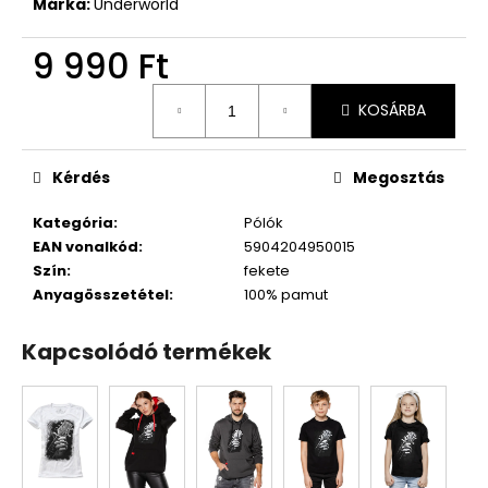
Márka:
Underworld
9 990 Ft
Egységár:
KOSÁRBA
Kérdés
Megosztás
Kategória
:
Pólók
EAN vonalkód
:
5904204950015
Szín
:
fekete
Anyagösszetétel
:
100% pamut
Kapcsolódó termékek