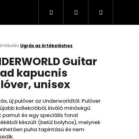
Keresés
Bejelentkezés
Kosár
értékelés
Ugrás az értékeléshez
k
DERWORLD Guitar
s
lése
ad kapucnis
lóver, unisex
.
s, új pulóver az Underworldtől. Pulóver
újabb kollekcióból, kiváló minőségű
t pamut és egy speciális fonal
ékéből készült (belül bolyhos), melynek
önhetően puha tapintású és nem
edik.