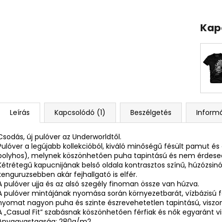
Kap
Leírás
Kapcsolódó (1)
Beszélgetés
Informá
Csodás, új pulóver az Underworldtől.
Pulóver a legújabb kollekcióból, kiváló minőségű fésült pamut és 
bolyhos), melynek köszönhetően puha tapintású és nem érdesed
Kétrétegű kapucnijának belső oldala kontrasztos színű, húzózsinórr
kenguruzsebben akár fejhallgató is elfér.
A pulóver ujja és az alsó szegély finoman össze van húzva.
A pulóver mintájának nyomása során környezetbarát, vízbázisú 
nyomat nagyon puha és szinte észrevehetetlen tapintású, viszont 
A „Casual Fit” szabásnak köszönhetően férfiak és nők egyaránt vis
Anyagvastagság: 280g/m2