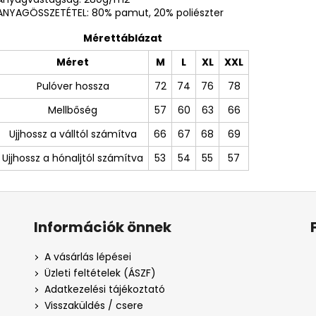
ANYAGÖSSZETÉTEL: 80% pamut, 20% poliészter
Mérettáblázat
Méret
M
L
XL
XXL
Pulóver hossza
72
74
76
78
Mellbőség
57
60
63
66
Ujjhossz a válltól számítva
66
67
68
69
Ujjhossz a hónaljtól számítva
53
54
55
57
Információk önnek
A vásárlás lépései
Üzleti feltételek (ÁSZF)
Adatkezelési tájékoztató
Visszaküldés / csere