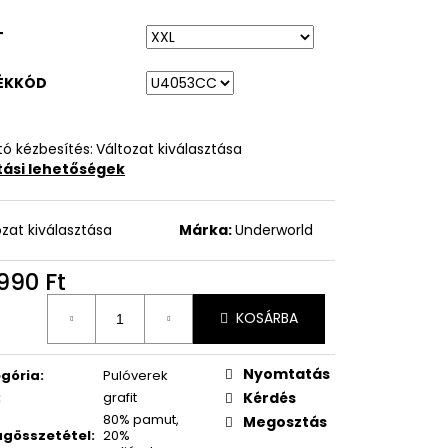
T
ÉKKÓD
ó kézbesítés:
Változat kiválasztása
ítási lehetőségek
ozat kiválasztása
Márka:
Underworld
990 Ft
égár:
KOSÁRBA
Nyomtatás
gória
:
Pulóverek
:
grafit
Kérdés
80% pamut,
Megosztás
gösszetétel
:
20%