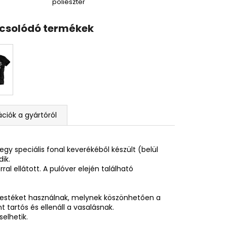
poliészter
csolódó termékek
ciók a gyártóról
egy speciális fonal keverékéből készült (belül
ik.
al ellátott. A pulóver elején található
festéket használnak, melynek köszönhetően a
tartós és ellenáll a vasalásnak.
elhetik.