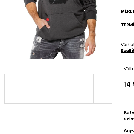
MÉRE
TERM
Várhat
Száll
Vált
14 
Egys
Kate
Szín
Anya