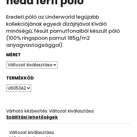
head férfi póló
ből
4,2
csillag.
Eredeti póló az Underworld legújabb
kollekciójának egyedi dizájnjával Kiváló
minőségű, fésült pamutfonalból készült póló
(100% ringspoon pamut 185g/m2
anyagvastagsággal).
MÉRET
TERMÉKKÓD
Várható kézbesítés:
Változat kiválasztása
Szállítási lehetőségek
Változat kiválasztása