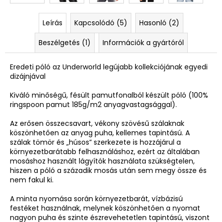
Leírás
Kapcsolódó (5)
Hasonló (2)
Beszélgetés (1)
Információk a gyártóról
Eredeti póló az Underworld legújabb kollekciójának egyedi
dizájnjával
Kiváló minőségű, fésült pamutfonalból készült póló (100%
ringspoon pamut 185g/m2 anyagvastagsággal).
Az erősen összecsavart, vékony szövésű szálaknak
köszönhetően az anyag puha, kellemes tapintású. A
szálak tömör és „húsos” szerkezete is hozzájárul a
környezetbarátabb felhasználáshoz, ezért az általában
mosáshoz használt lágyítók használata szükségtelen,
hiszen a póló a századik mosás után sem megy össze és
nem fakul ki.
A minta nyomása során környezetbarát, vízbázisú
festéket használnak, melynek köszönhetően a nyomat
nagyon puha és szinte észrevehetetlen tapintású, viszont