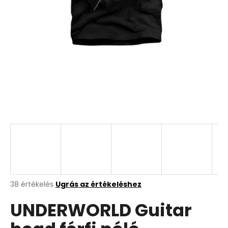
A
38 értékelés
Ugrás az értékeléshez
termék
UNDERWORLD Guitar
átlagos
értékelése
5-