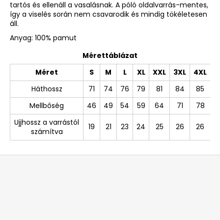
tartós és ellenáll a vasalásnak. A póló oldalvarrás-mentes,
így a viselés során nem csavarodik és mindig tökéletesen
áll.
Anyag: 100% pamut
Mérettáblázat
Méret
S
M
L
XL
XXL
3XL
4XL
Háthossz
71
74
76
79
81
84
85
Mellbőség
46
49
54
59
64
71
78
Ujjhossz a varrástól
19
21
23
24
25
26
26
számítva
L
á
b
l
é