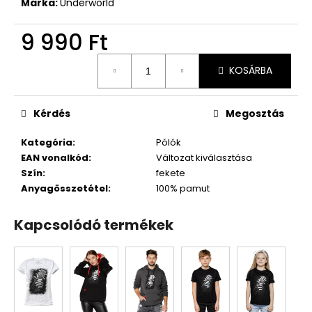
Márka:
Underworld
9 990 Ft
Egységár:
KOSÁRBA
Kérdés
Megosztás
Kategória
:
Pólók
EAN vonalkód
:
Változat kiválasztása
Szín
:
fekete
Anyagösszetétel
:
100% pamut
Kapcsolódó termékek