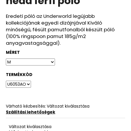
head férfi póló
ből
0,0
csillag.
Eredeti póló az Underworld legújabb
kollekciójának egyedi dizájnjával Kiváló
minőségű, fésült pamutfonalból készült póló
(100% ringspoon pamut 185g/m2
anyagvastagsággal).
MÉRET
TERMÉKKÓD
Várható kézbesítés:
Változat kiválasztása
Szállítási lehetőségek
Változat kiválasztása