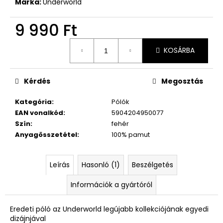
Márka:
Underworld
9 990 Ft
Egységár:
KOSÁRBA
Kérdés
Megosztás
Kategória
:
Pólók
EAN vonalkód
:
5904204950077
Szín
:
fehér
Anyagösszetétel
:
100% pamut
Leírás
Hasonló (1)
Beszélgetés
Információk a gyártóról
Eredeti póló az Underworld legújabb kollekciójának egyedi
dizájnjával