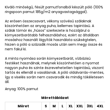
Kiváló minőségű, fésült pamutfonalból készült póló (100%
ringspoon pamut 185g/m2 anyagvastagsággal).
Az erősen összecsavart, vékony szövésű szálaknak
köszönhetően az anyag puha, kellemes tapintású. A
szálak tömör és „húsos” szerkezete is hozzájárul a
környezetbarátabb felhasználáshoz, ezért az általában
mosáshoz használt lágyítók használata szükségtelen,
hiszen a póló a századik mosás után sem megy össze és
nem fakul ki.
A minta nyomása során környezetbarát, vízbázisú
festéket használnak, melynek köszönhetően a nyomat
nagyon puha és szinte észrevehetetlen tapintású, viszont
tartós és ellenáll a vasalásnak. A póló oldalvarrás-mentes,
így a viselés során nem csavarodik és mindig tökéletesen
áll.
Anyag: 100% pamut
Mérettáblázat
Méret
S
M
L
XL
XXL
3XL
4XL