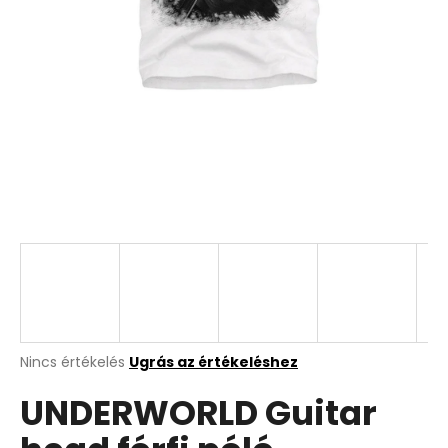
A
Nincs értékelés
Ugrás az értékeléshez
termék
UNDERWORLD Guitar
átlagos
értékelése
5-