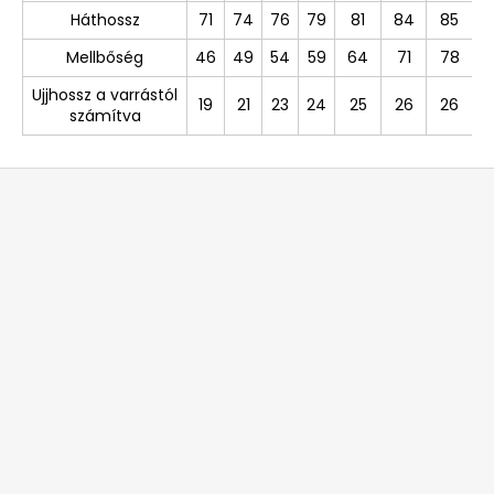
Háthossz
71
74
76
79
81
84
85
Mellbőség
46
49
54
59
64
71
78
Ujjhossz a varrástól
19
21
23
24
25
26
26
számítva
L
á
b
l
é
c