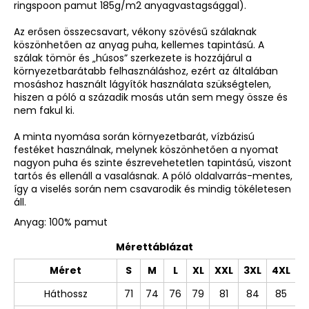
ringspoon pamut 185g/m2 anyagvastagsággal).
Az erősen összecsavart, vékony szövésű szálaknak
köszönhetően az anyag puha, kellemes tapintású. A
szálak tömör és „húsos” szerkezete is hozzájárul a
környezetbarátabb felhasználáshoz, ezért az általában
mosáshoz használt lágyítók használata szükségtelen,
hiszen a póló a századik mosás után sem megy össze és
nem fakul ki.
A minta nyomása során környezetbarát, vízbázisú
festéket használnak, melynek köszönhetően a nyomat
nagyon puha és szinte észrevehetetlen tapintású, viszont
tartós és ellenáll a vasalásnak. A póló oldalvarrás-mentes,
így a viselés során nem csavarodik és mindig tökéletesen
áll.
Anyag: 100% pamut
Mérettáblázat
Méret
S
M
L
XL
XXL
3XL
4XL
Háthossz
71
74
76
79
81
84
85