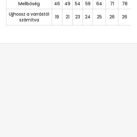
Mellbőség
46
49
54
59
64
71
78
Ujjhossz a varrástól
19
21
23
24
25
26
26
számítva
L
á
b
l
é
c