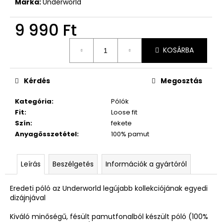
Márka:
Underworld
9 990 Ft
Egységár:
KOSÁRBA
Kérdés
Megosztás
Kategória
:
Pólók
Fit
:
Loose fit
Szín
:
fekete
Anyagösszetétel
:
100% pamut
Leírás
Beszélgetés
Információk a gyártóról
Eredeti póló az Underworld legújabb kollekciójának egyedi
dizájnjával
Kiváló minőségű, fésült pamutfonalból készült póló (100%