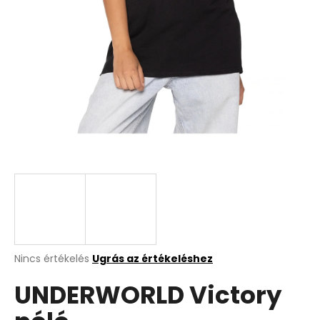
A
Nincs értékelés
Ugrás az értékeléshez
termék
UNDERWORLD Victory
átlagos
értékelése
5-