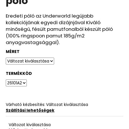
póló
ből
0,0
csillag.
Eredeti póló az Underworld legújabb
kollekciójának egyedi dizájnjával Kiváló
minőségű, fésült pamutfonalból készült póló
(100% ringspoon pamut 185g/m2
anyagvastagsággal).
MÉRET
TERMÉKKÓD
Várható kézbesítés:
Változat kiválasztása
Szállítási lehetőségek
Változat kiválasztása