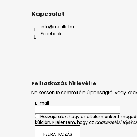
L
á
Kapcsolat
b
l
info
@
morillo.hu
é
Facebook
c
Feliratkozás hírlevélre
Ne késsen le semmiféle újdonságról vagy ked
E-mail
Hozzájárulok, hogy az általam önként mega
küldjön. Kijelentem, hogy az
adatkezelési tájékoz
FELIRATKOZÁS