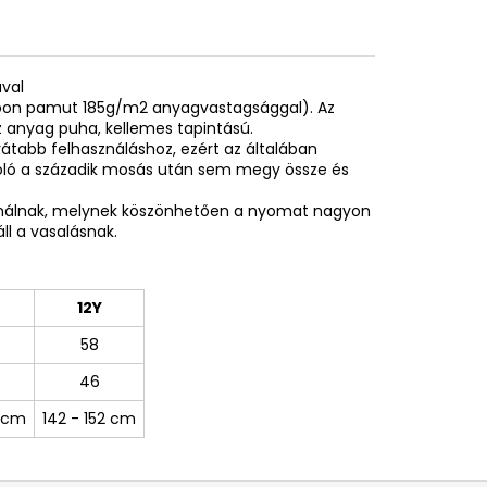
ával
spoon pamut 185g/m2 anyagvastagsággal). Az
 anyag puha, kellemes tapintású.
rátabb felhasználáshoz, ezért az általában
póló a századik mosás után sem megy össze és
sználnak, melynek köszönhetően a nyomat nagyon
ll a vasalásnak.
12Y
58
46
0 cm
142 - 152 cm