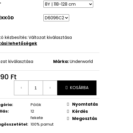
T
ÉKKÓD
ó kézbesítés:
Változat kiválasztása
ítási lehetőségek
ozat kiválasztása
Márka:
Underworld
90 Ft
égár:
KOSÁRBA
Nyomtatás
gória
:
Pólók
llás
:
12
Kérdés
:
fekete
Megosztás
gösszetétel
:
100% pamut