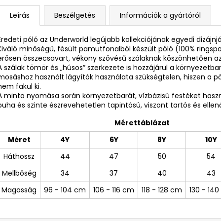
Leírás
Beszélgetés
Információk a gyártóról
Eredeti póló az Underworld legújabb kollekciójának egyedi dizájnj
Kiváló minőségű, fésült pamutfonalból készült póló (100% ring
erősen összecsavart, vékony szövésű szálaknak köszönhetően az
A szálak tömör és „húsos” szerkezete is hozzájárul a környezetba
mosáshoz használt lágyítók használata szükségtelen, hiszen a 
nem fakul ki.
A minta nyomása során környezetbarát, vízbázisú festéket ha
puha és szinte észrevehetetlen tapintású, viszont tartós és ellená
Mérettáblázat
Méret
4Y
6Y
8Y
10Y
Háthossz
44
47
50
54
Mellbőség
34
37
40
43
Magasság
96 - 104 cm
106 - 116 cm
118 - 128 cm
130 - 14