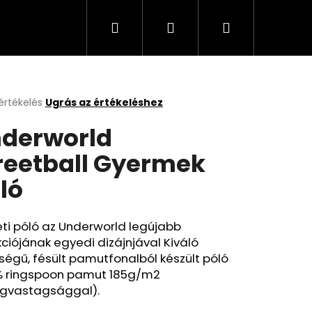
Keresés
Bejelentkezés
Kosár
értékelés
Ugrás az értékeléshez
k
derworld
s
lése
reetball Gyermek
ló
.
ti póló az Underworld legújabb
kciójának egyedi dizájnjával Kiváló
égű, fésült pamutfonalból készült póló
% ringspoon pamut 185g/m2
gvastagsággal).