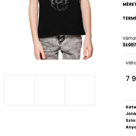
MÉRE
TERM
Várhat
Száll
Vált
7 9
Egys
Kate
Jótá
Szín
Anya