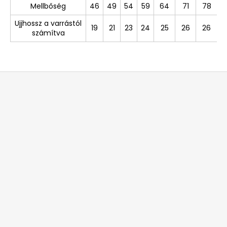
Mellbőség
46
49
54
59
64
71
78
Ujjhossz a varrástól
19
21
23
24
25
26
26
számítva
L
á
b
l
é
c