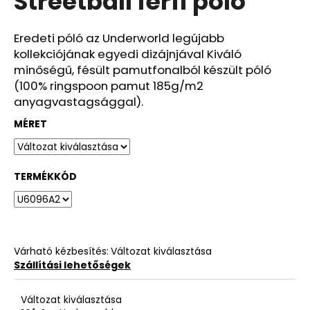
Streetball férfi póló
ből
0,0
csillag.
Eredeti póló az Underworld legújabb
kollekciójának egyedi dizájnjával Kiváló
minőségű, fésült pamutfonalból készült póló
(100% ringspoon pamut 185g/m2
anyagvastagsággal).
MÉRET
TERMÉKKÓD
Várható kézbesítés:
Változat kiválasztása
Szállítási lehetőségek
Változat kiválasztása