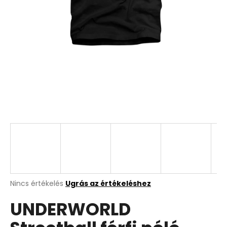
A
Nincs értékelés
Ugrás az értékeléshez
termék
UNDERWORLD
átlagos
értékelése
5-