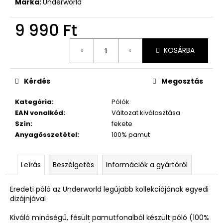
Márka:
Underworld
9 990 Ft
Egységár:
KOSÁRBA
Kérdés
Megosztás
Kategória
:
Pólók
EAN vonalkód
:
Változat kiválasztása
Szín
:
fekete
Anyagösszetétel
:
100% pamut
Leírás
Beszélgetés
Információk a gyártóról
Eredeti póló az Underworld legújabb kollekciójának egyedi
dizájnjával
Kiváló minőségű, fésült pamutfonalból készült póló (100%