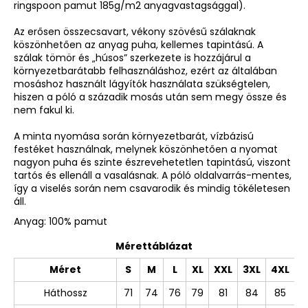
ringspoon pamut 185g/m2 anyagvastagsággal).
Az erősen összecsavart, vékony szövésű szálaknak
köszönhetően az anyag puha, kellemes tapintású. A
szálak tömör és „húsos” szerkezete is hozzájárul a
környezetbarátabb felhasználáshoz, ezért az általában
mosáshoz használt lágyítók használata szükségtelen,
hiszen a póló a századik mosás után sem megy össze és
nem fakul ki.
A minta nyomása során környezetbarát, vízbázisú
festéket használnak, melynek köszönhetően a nyomat
nagyon puha és szinte észrevehetetlen tapintású, viszont
tartós és ellenáll a vasalásnak. A póló oldalvarrás-mentes,
így a viselés során nem csavarodik és mindig tökéletesen
áll.
Anyag: 100% pamut
Mérettáblázat
Méret
S
M
L
XL
XXL
3XL
4XL
Háthossz
71
74
76
79
81
84
85