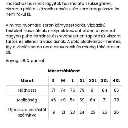
mosáshoz használt lágyítók használata szükségtelen,
hiszen a póló a századik mosás után sem megy össze és
nem fakul ki.
A minta nyomása során környezetbarát, vízbázisú
festéket használnak, melynek köszönhetően a nyomat
nagyon puha és szinte észrevehetetlen tapintású, viszont
tartós és ellenáll a vasalásnak. A póló oldalvarrás-mentes,
így a viselés során nem csavarodik és mindig tökéletesen
áll.
Anyag: 100% pamut
Mérettáblázat
Méret
S
M
L
XL
XXL
3XL
4XL
Háthossz
71
74
76
79
81
84
85
Mellbőség
46
49
54
59
64
71
78
Ujjhossz a varrástól
19
21
23
24
25
26
26
számítva