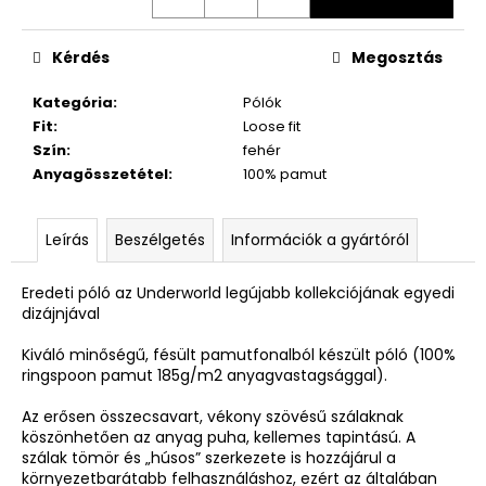
Kérdés
Megosztás
Kategória
:
Pólók
Fit
:
Loose fit
Szín
:
fehér
Anyagösszetétel
:
100% pamut
Leírás
Beszélgetés
Információk a gyártóról
Eredeti póló az Underworld legújabb kollekciójának egyedi
dizájnjával
Kiváló minőségű, fésült pamutfonalból készült póló (100%
ringspoon pamut 185g/m2 anyagvastagsággal).
Az erősen összecsavart, vékony szövésű szálaknak
köszönhetően az anyag puha, kellemes tapintású. A
szálak tömör és „húsos” szerkezete is hozzájárul a
környezetbarátabb felhasználáshoz, ezért az általában