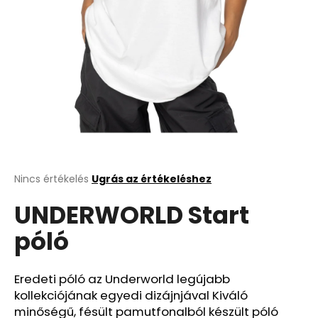
A
Nincs értékelés
Ugrás az értékeléshez
termék
UNDERWORLD Start
átlagos
értékelése
póló
5-
ből
0,0
csillag.
Eredeti póló az Underworld legújabb
kollekciójának egyedi dizájnjával Kiváló
minőségű, fésült pamutfonalból készült póló