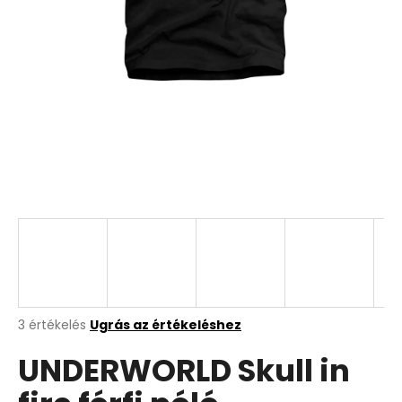
A
3 értékelés
Ugrás az értékeléshez
termék
UNDERWORLD Skull in
átlagos
értékelése
5-