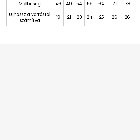
Mellbőség
46
49
54
59
64
71
78
Ujjhossz a varrástól
19
21
23
24
25
26
26
számítva
L
á
b
l
é
c