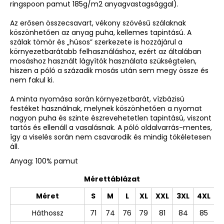
ringspoon pamut 185g/m2 anyagvastagsággal).
Az erősen összecsavart, vékony szövésű szálaknak
köszönhetően az anyag puha, kellemes tapintású. A
szálak tömör és „húsos” szerkezete is hozzájárul a
környezetbarátabb felhasználáshoz, ezért az általában
mosáshoz használt lágyítók használata szükségtelen,
hiszen a póló a századik mosás után sem megy össze és
nem fakul ki.
A minta nyomása során környezetbarát, vízbázisú
festéket használnak, melynek köszönhetően a nyomat
nagyon puha és szinte észrevehetetlen tapintású, viszont
tartós és ellenáll a vasalásnak. A póló oldalvarrás-mentes,
így a viselés során nem csavarodik és mindig tökéletesen
áll.
Anyag: 100% pamut
Mérettáblázat
Méret
S
M
L
XL
XXL
3XL
4XL
Háthossz
71
74
76
79
81
84
85