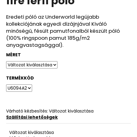
fire férfi póló
ből
4,3
csillag.
Eredeti póló az Underworld legújabb
kollekciójának egyedi dizájnjával Kiváló
minőségű, fésült pamutfonalból készült póló
(100% ringspoon pamut 185g/m2
anyagvastagsággal).
MÉRET
TERMÉKKÓD
Várható kézbesítés:
Változat kiválasztása
Szállítási lehetőségek
Változat kiválasztása