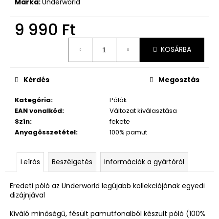
Márka:
Underworld
9 990 Ft
Egységár:
KOSÁRBA
Kérdés
Megosztás
Kategória
:
Pólók
EAN vonalkód
:
Változat kiválasztása
Szín
:
fekete
Anyagösszetétel
:
100% pamut
Leírás
Beszélgetés
Információk a gyártóról
Eredeti póló az Underworld legújabb kollekciójának egyedi
dizájnjával
Kiváló minőségű, fésült pamutfonalból készült póló (100%