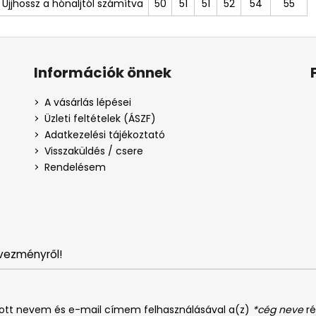
Ujjhossz a hónaljtól számítva
50
51
51
52
54
55
Információk önnek
A vásárlás lépései
Üzleti feltételek (ÁSZF)
Adatkezelési tájékoztató
Visszaküldés / csere
Rendelésem
vezményről!
dott nevem és e-mail címem felhasználásával a(z)
*cég neve
ré