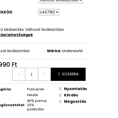
ÉKKÓD
ó kézbesítés:
Változat kiválasztása
ítási lehetőségek
ozat kiválasztása
Márka:
Underworld
990 Ft
égár:
KOSÁRBA
Nyomtatás
gória
:
Pulóverek
:
fekete
Kérdés
80% pamut,
Megosztás
gösszetétel
:
20%
poliészter