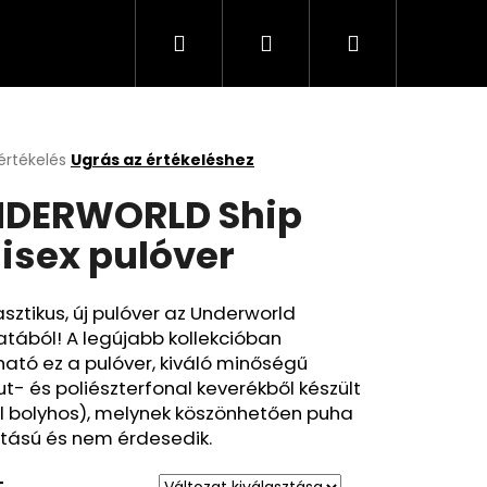
Keresés
Bejelentkezés
Kosár
értékelés
Ugrás az értékeléshez
k
DERWORLD Ship
s
lése
isex pulóver
.
sztikus, új pulóver az Underworld
atából! A legújabb kollekcióban
ható ez a pulóver, kiváló minőségű
- és poliészterfonal keverékből készült
l bolyhos), melynek köszönhetően puha
ntású és nem érdesedik.
T