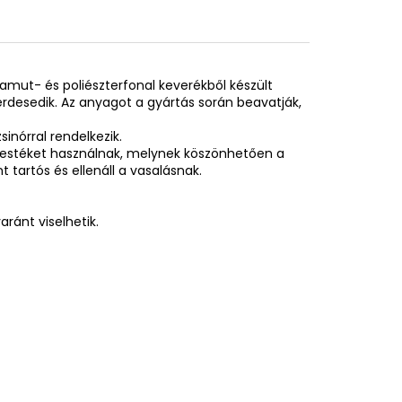
pamut- és poliészterfonal keverékből készült
desedik. Az anyagot a gyártás során beavatják,
inórral rendelkezik.
festéket használnak, melynek köszönhetően a
tartós és ellenáll a vasalásnak.
ránt viselhetik.