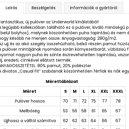
Leírás
Beszélgetés
Információk a gyártóról
Fantasztikus, új pulóver az Underworld kínálatából!
A legújabb kollekcióban található ez a pulóver, kiváló minőségű 
(belül bolyhos), melynek köszönhetően puha tapintású és nem ér
hogy később ne menjen össze. Anyagvastagság: 280g/m2.
Az ujj és az alsó szegély összehúzható, belső részén pamut húzózs
A pulóver mintájának nyomása során környezetbarát, vízbázisú 
nyomat nagyon puha és szinte észrevehetetlen tapintású, viszont 
Új, eredeti, címkével ellátott termék.
ANYAGÖSSZETÉTEL: 80% pamut, 20% poliészter
A divatos „Casual Fit” szabásnak köszönhetően férfiak és nők egya
Mérettáblázat
Méret
S
M
L
XL
XXL
XXXL
Pulóver hossza
70
71
72
75
77
78
Mellbőség
53
56
58
61
65
67
Ujjhossz a válltól számítva
62
62
63
64
66
67