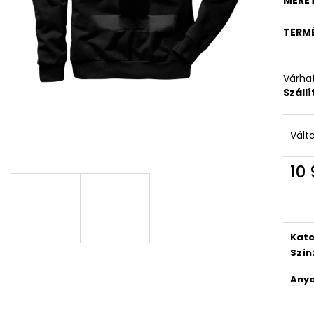
TERM
Várhat
Száll
Vált
10 
Egys
Kate
Szín
Anya