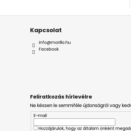
L
á
Kapcsolat
b
l
info
@
morillo.hu
é
Facebook
c
Feliratkozás hírlevélre
Ne késsen le semmiféle újdonságról vagy ked
E-mail
Hozzájárulok, hogy az általam önként mega