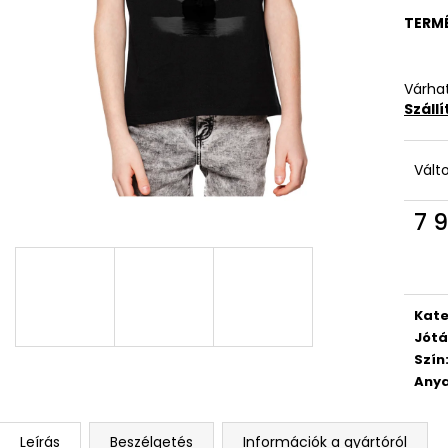
TERM
Várhat
Száll
Vált
7 9
Egys
Kate
Jótá
Szín
Anya
Leírás
Beszélgetés
Információk a gyártóról