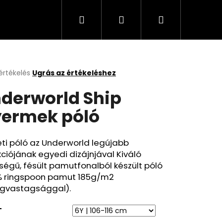
Keresés
Bejelentkezés
Kosár
értékelés
Ugrás az értékeléshez
k
derworld Ship
s
lése
ermek póló
.
ti póló az Underworld legújabb
kciójának egyedi dizájnjával Kiváló
égű, fésült pamutfonalból készült póló
% ringspoon pamut 185g/m2
gvastagsággal).
T