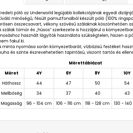
Eredeti póló az Underworld legújabb kollekciójának egyedi dizájnj
Kiváló minőségű, fésült pamutfonalból készült póló (100% ring
erősen összecsavart, vékony szövésű szálaknak köszönhetően az
A szálak tömör és „húsos” szerkezete is hozzájárul a környezetba
mosáshoz használt lágyítók használata szükségtelen, hiszen a 
nem fakul ki.
A minta nyomása során környezetbarát, vízbázisú festéket ha
puha és szinte észrevehetetlen tapintású, viszont tartós és ellená
Mérettáblázat
Méret
4Y
6Y
8Y
10Y
Háthossz
44
47
50
54
Mellbőség
34
37
40
43
Magasság
96 - 104 cm
106 - 116 cm
118 - 128 cm
130 - 14