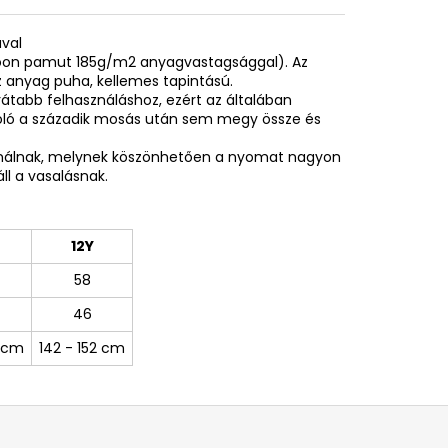
ával
spoon pamut 185g/m2 anyagvastagsággal). Az
 anyag puha, kellemes tapintású.
rátabb felhasználáshoz, ezért az általában
póló a századik mosás után sem megy össze és
sználnak, melynek köszönhetően a nyomat nagyon
ll a vasalásnak.
12Y
58
46
0 cm
142 - 152 cm