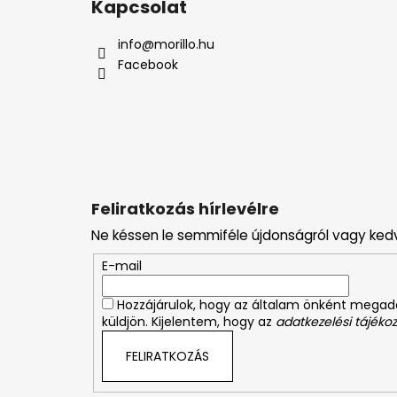
Kapcsolat
b
l
info
@
morillo.hu
é
Facebook
c
Feliratkozás hírlevélre
Ne késsen le semmiféle újdonságról vagy ked
E-mail
Hozzájárulok, hogy az általam önként mega
küldjön. Kijelentem, hogy az
adatkezelési tájékoz
FELIRATKOZÁS