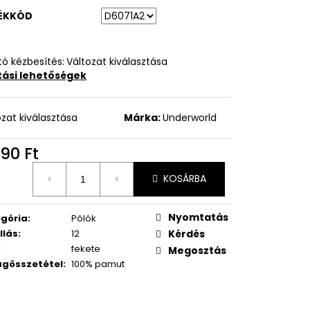
ÉKKÓD
ó kézbesítés:
Változat kiválasztása
ítási lehetőségek
ozat kiválasztása
Márka:
Underworld
90 Ft
égár:
KOSÁRBA
Nyomtatás
gória
:
Pólók
llás
:
12
Kérdés
:
fekete
Megosztás
gösszetétel
:
100% pamut