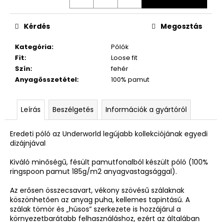
Kérdés
Megosztás
Kategória
:
Pólók
Fit
:
Loose fit
Szín
:
fehér
Anyagösszetétel
:
100% pamut
Leírás
Beszélgetés
Információk a gyártóról
Eredeti póló az Underworld legújabb kollekciójának egyedi
dizájnjával
Kiváló minőségű, fésült pamutfonalból készült póló (100%
ringspoon pamut 185g/m2 anyagvastagsággal).
Az erősen összecsavart, vékony szövésű szálaknak
köszönhetően az anyag puha, kellemes tapintású. A
szálak tömör és „húsos” szerkezete is hozzájárul a
környezetbarátabb felhasználáshoz, ezért az általában