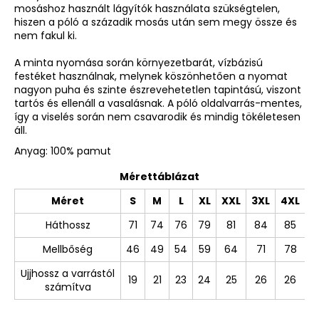
mosáshoz használt lágyítók használata szükségtelen,
hiszen a póló a századik mosás után sem megy össze és
nem fakul ki.
A minta nyomása során környezetbarát, vízbázisú
festéket használnak, melynek köszönhetően a nyomat
nagyon puha és szinte észrevehetetlen tapintású, viszont
tartós és ellenáll a vasalásnak. A póló oldalvarrás-mentes,
így a viselés során nem csavarodik és mindig tökéletesen
áll.
Anyag: 100% pamut
Mérettáblázat
Méret
S
M
L
XL
XXL
3XL
4XL
Háthossz
71
74
76
79
81
84
85
Mellbőség
46
49
54
59
64
71
78
Ujjhossz a varrástól
19
21
23
24
25
26
26
számítva