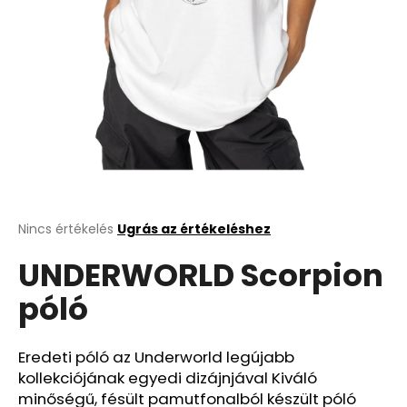
A
Nincs értékelés
Ugrás az értékeléshez
termék
UNDERWORLD Scorpion
átlagos
értékelése
póló
5-
ből
0,0
csillag.
Eredeti póló az Underworld legújabb
kollekciójának egyedi dizájnjával Kiváló
minőségű, fésült pamutfonalból készült póló