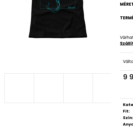
MÉRE
TERM
Várhat
Száll
Vált
9 
Egys
Kate
Fit
:
Szín
Anya