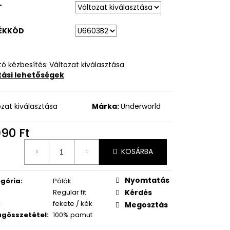
T
ÉKKÓD
ó kézbesítés:
Változat kiválasztása
ítási lehetőségek
ozat kiválasztása
Márka:
Underworld
990 Ft
égár:
KOSÁRBA
Nyomtatás
gória
:
Pólók
Regular fit
Kérdés
:
fekete / kék
Megosztás
gösszetétel
:
100% pamut