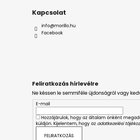
L
á
Kapcsolat
b
l
info
@
morillo.hu
é
Facebook
c
Feliratkozás hírlevélre
Ne késsen le semmiféle újdonságról vagy ked
E-mail
Hozzájárulok, hogy az általam önként mega
küldjön. Kijelentem, hogy az
adatkezelési tájékoz
FELIRATKOZÁS