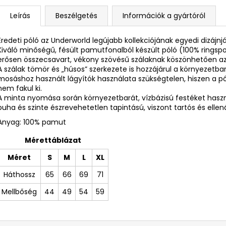
Leírás
Beszélgetés
Információk a gyártóról
Eredeti póló az Underworld legújabb kollekciójának egyedi dizájnj
Kiváló minőségű, fésült pamutfonalból készült póló (100% ring
erősen összecsavart, vékony szövésű szálaknak köszönhetően az
A szálak tömör és „húsos” szerkezete is hozzájárul a környezetba
mosáshoz használt lágyítók használata szükségtelen, hiszen a 
nem fakul ki.
A minta nyomása során környezetbarát, vízbázisú festéket ha
puha és szinte észrevehetetlen tapintású, viszont tartós és ellená
Anyag: 100% pamut
Mérettáblázat
Méret
S
M
L
XL
Háthossz
65
66
69
71
Mellbőség
44
49
54
59