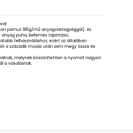
ával
spoon pamut 185g/m2 anyagvastagsággal). Az
 anyag puha, kellemes tapintású.
rátabb felhasználáshoz, ezért az általában
póló a századik mosás után sem megy össze és
sználnak, melynek köszönhetően a nyomat nagyon
ll a vasalásnak.