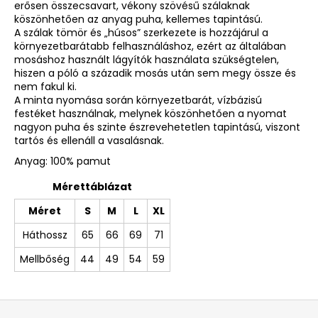
erősen összecsavart, vékony szövésű szálaknak
köszönhetően az anyag puha, kellemes tapintású.
A szálak tömör és „húsos” szerkezete is hozzájárul a
környezetbarátabb felhasználáshoz, ezért az általában
mosáshoz használt lágyítók használata szükségtelen,
hiszen a póló a századik mosás után sem megy össze és
nem fakul ki.
A minta nyomása során környezetbarát, vízbázisú
festéket használnak, melynek köszönhetően a nyomat
nagyon puha és szinte észrevehetetlen tapintású, viszont
tartós és ellenáll a vasalásnak.
Anyag: 100% pamut
Mérettáblázat
Méret
S
M
L
XL
Háthossz
65
66
69
71
Mellbőség
44
49
54
59
L