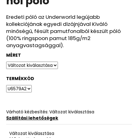
női póló
ből
0,0
csillag.
Eredeti póló az Underworld legújabb
kollekciójának egyedi dizájnjával Kiváló
minőségű, fésült pamutfonalból készült póló
(100% ringspoon pamut 185g/m2
anyagvastagsággal).
MÉRET
TERMÉKKÓD
Várható kézbesítés:
Változat kiválasztása
Szállítási lehetőségek
Változat kiválasztása