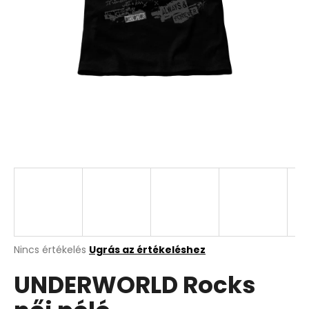
A
Nincs értékelés
Ugrás az értékeléshez
termék
UNDERWORLD Rocks
átlagos
értékelése
5-