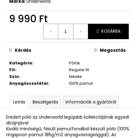
Márka:
Underworld
9 990 Ft
Egységár:
KOSÁRBA
Kérdés
Megosztás
Kategória
:
Pólók
Fit
:
Regular fit
Szín
:
fekete
Anyagösszetétel
:
100% pamut
Leírás
Beszélgetés
Információk a gyártóról
Eredeti póló az Underworld legújabb kollekciójának egyedi
dizájnjával
Kiváló minőségű, fésült pamutfonalból készült póló (100%
ringspoon pamut 185g/m2 anyagvastagsággal). Az