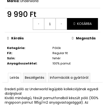
Márka:
Underworld
9 990 Ft
Egységár:
KOSÁRBA
Kérdés
Megosztás
Kategória
:
Pólók
Fit
:
Regular fit
Szín
:
fehér
Anyagösszetétel
:
100% pamut
Leírás
Beszélgetés
Információk a gyártóról
Eredeti póló az Underworld legújabb kollekciójának egyedi
dizájnjával
Kiváló minőségű, fésült pamutfonalból készült póló (100%
ringspoon pamut 185g/m2 anyagvastagsággal). Az