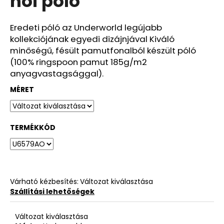
női póló
ből
0,0
csillag.
Eredeti póló az Underworld legújabb
kollekciójának egyedi dizájnjával Kiváló
minőségű, fésült pamutfonalból készült póló
(100% ringspoon pamut 185g/m2
anyagvastagsággal).
MÉRET
TERMÉKKÓD
Várható kézbesítés:
Változat kiválasztása
Szállítási lehetőségek
Változat kiválasztása