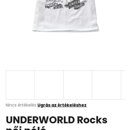
A
Nincs értékelés
Ugrás az értékeléshez
termék
UNDERWORLD Rocks
átlagos
értékelése
5-