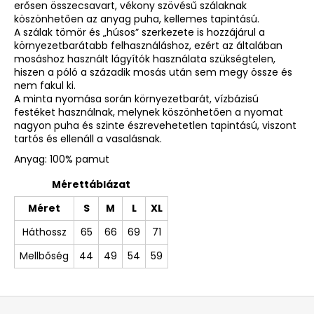
erősen összecsavart, vékony szövésű szálaknak
köszönhetően az anyag puha, kellemes tapintású.
A szálak tömör és „húsos” szerkezete is hozzájárul a
környezetbarátabb felhasználáshoz, ezért az általában
mosáshoz használt lágyítók használata szükségtelen,
hiszen a póló a századik mosás után sem megy össze és
nem fakul ki.
A minta nyomása során környezetbarát, vízbázisú
festéket használnak, melynek köszönhetően a nyomat
nagyon puha és szinte észrevehetetlen tapintású, viszont
tartós és ellenáll a vasalásnak.
Anyag: 100% pamut
Mérettáblázat
Méret
S
M
L
XL
Háthossz
65
66
69
71
Mellbőség
44
49
54
59
L