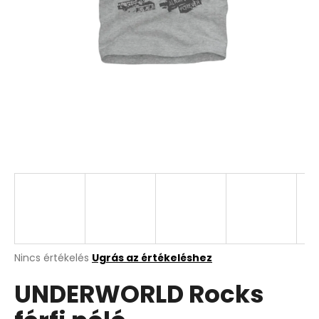
A
Nincs értékelés
Ugrás az értékeléshez
termék
UNDERWORLD Rocks
átlagos
értékelése
5-