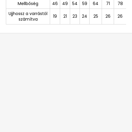
Mellbőség
46
49
54
59
64
71
78
Ujjhossz a varrástól
19
21
23
24
25
26
26
számítva
L
á
b
l
é
c