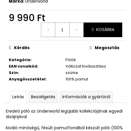
Márka:
Underworld
9 990 Ft
Egységár:
KOSÁRBA
Kérdés
Megosztás
Kategória
:
Pólók
EAN vonalkód
:
Változat kiválasztása
Szín
:
szürke
Anyagösszetétel
:
100% pamut
Leírás
Beszélgetés
Információk a gyártóról
Eredeti póló az Underworld legújabb kollekciójának egyedi
dizájnjával
Kiváló minőségű, fésült pamutfonalból készült póló (100%