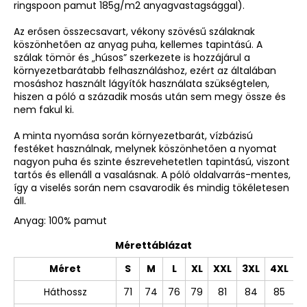
ringspoon pamut 185g/m2 anyagvastagsággal).
Az erősen összecsavart, vékony szövésű szálaknak
köszönhetően az anyag puha, kellemes tapintású. A
szálak tömör és „húsos” szerkezete is hozzájárul a
környezetbarátabb felhasználáshoz, ezért az általában
mosáshoz használt lágyítók használata szükségtelen,
hiszen a póló a századik mosás után sem megy össze és
nem fakul ki.
A minta nyomása során környezetbarát, vízbázisú
festéket használnak, melynek köszönhetően a nyomat
nagyon puha és szinte észrevehetetlen tapintású, viszont
tartós és ellenáll a vasalásnak. A póló oldalvarrás-mentes,
így a viselés során nem csavarodik és mindig tökéletesen
áll.
Anyag: 100% pamut
Mérettáblázat
Méret
S
M
L
XL
XXL
3XL
4XL
Háthossz
71
74
76
79
81
84
85