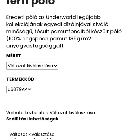
férfi póló
ből
0,0
csillag.
Eredeti póló az Underworld legújabb
kollekciójának egyedi dizájnjával Kiváló
minőségű, fésült pamutfonalból készült póló
(100% ringspoon pamut 185g/m2
anyagvastagsággal).
MÉRET
TERMÉKKÓD
Várható kézbesítés:
Változat kiválasztása
Szállítási lehetőségek
Változat kiválasztása