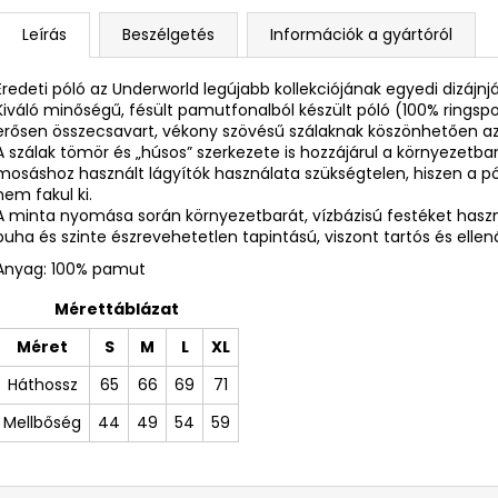
Leírás
Beszélgetés
Információk a gyártóról
Eredeti póló az Underworld legújabb kollekciójának egyedi dizájnj
Kiváló minőségű, fésült pamutfonalból készült póló (100% ring
erősen összecsavart, vékony szövésű szálaknak köszönhetően az
A szálak tömör és „húsos” szerkezete is hozzájárul a környezetba
mosáshoz használt lágyítók használata szükségtelen, hiszen a 
nem fakul ki.
A minta nyomása során környezetbarát, vízbázisú festéket ha
puha és szinte észrevehetetlen tapintású, viszont tartós és ellená
Anyag: 100% pamut
Mérettáblázat
Méret
S
M
L
XL
Háthossz
65
66
69
71
Mellbőség
44
49
54
59