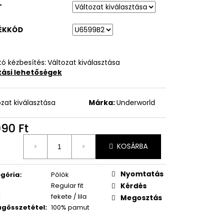
T
ÉKKÓD
ó kézbesítés:
Változat kiválasztása
ítási lehetőségek
ozat kiválasztása
Márka:
Underworld
990 Ft
égár:
KOSÁRBA
Nyomtatás
gória
:
Pólók
Regular fit
Kérdés
:
fekete / lila
Megosztás
gösszetétel
:
100% pamut