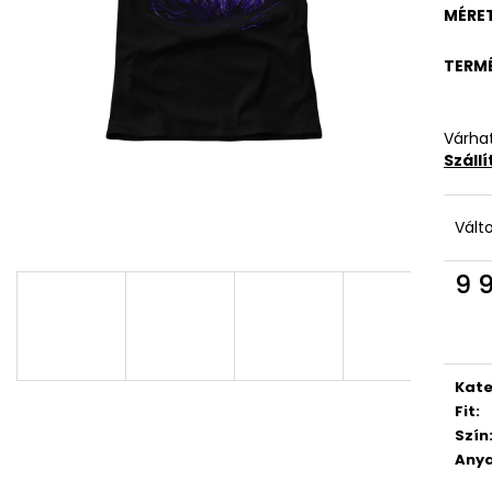
MÉRE
TERM
Várhat
Száll
Vált
9 
Egys
Kate
Fit
:
Szín
Anya