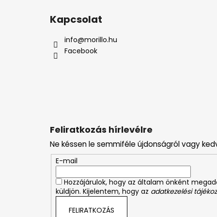
L
á
Kapcsolat
b
l
info
@
morillo.hu
é
Facebook
c
Feliratkozás hírlevélre
Ne késsen le semmiféle újdonságról vagy ked
E-mail
Hozzájárulok, hogy az általam önként mega
küldjön. Kijelentem, hogy az
adatkezelési tájékoz
FELIRATKOZÁS