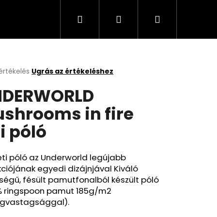
Keresés
Bejelentkezés
Kosár
értékelés
Ugrás az értékeléshez
k
NDERWORLD
s
lése
shrooms in fire
i póló
.
ti póló az Underworld legújabb
kciójának egyedi dizájnjával Kiváló
égű, fésült pamutfonalból készült póló
% ringspoon pamut 185g/m2
gvastagsággal).