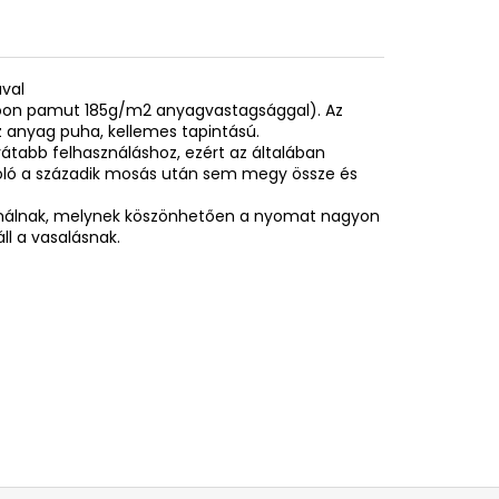
ával
spoon pamut 185g/m2 anyagvastagsággal). Az
 anyag puha, kellemes tapintású.
rátabb felhasználáshoz, ezért az általában
póló a századik mosás után sem megy össze és
sználnak, melynek köszönhetően a nyomat nagyon
ll a vasalásnak.