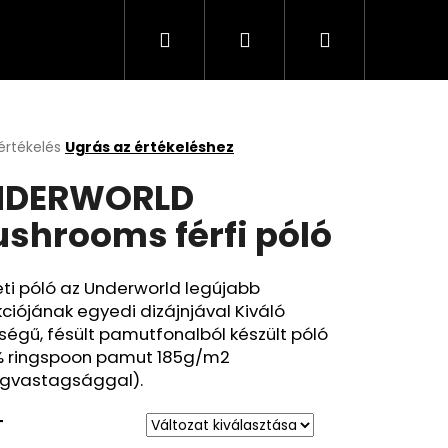
Keresés
Bejelentkezés
Kosár
értékelés
Ugrás az értékeléshez
k
NDERWORLD
s
lése
shrooms férfi póló
.
ti póló az Underworld legújabb
kciójának egyedi dizájnjával Kiváló
égű, fésült pamutfonalból készült póló
% ringspoon pamut 185g/m2
gvastagsággal).
T