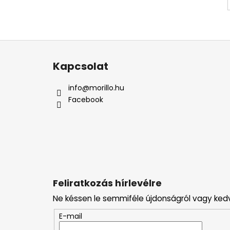
L
á
Kapcsolat
b
l
info
@
morillo.hu
é
Facebook
c
Feliratkozás hírlevélre
Ne késsen le semmiféle újdonságról vagy ked
E-mail