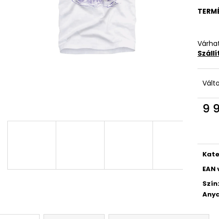
TERM
Várhat
Száll
Vált
9 
Egys
Kate
EAN 
Szín
Anya