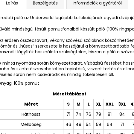
Leírás
Beszélgetés
Információk a gyártóról
Eredeti póló az Underworld legújabb kollekciójának egyedi dizájnj
Kiváló minőségű, fésült pamutfonalból készült póló (100% ring
Az erősen összecsavart, vékony szövésű szálaknak köszönhetően 
tömör és „húsos” szerkezete is hozzájárul a környezetbarátabb f
használt lágyítók használata szükségtelen, hiszen a póló a száz
A minta nyomása során környezetbarát, vízbázisú festéket ha
puha és szinte észrevehetetlen tapintású, viszont tartós és ellen
viselés során nem csavarodik és mindig tökéletesen áll.
Anyag: 100% pamut
Mérettáblázat
Méret
S
M
L
XL
XXL
3XL
4
Háthossz
71
74
76
79
81
84
Mellbőség
46
49
54
59
64
71