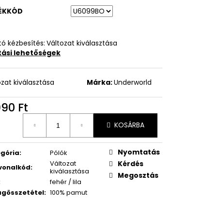
ÉKKÓD
ó kézbesítés:
Változat kiválasztása
ítási lehetőségek
ozat kiválasztása
Márka:
Underworld
990 Ft
égár:
KOSÁRBA
Nyomtatás
gória
:
Pólók
Változat
Kérdés
vonalkód
:
kiválasztása
Megosztás
:
fehér / lila
gösszetétel
:
100% pamut