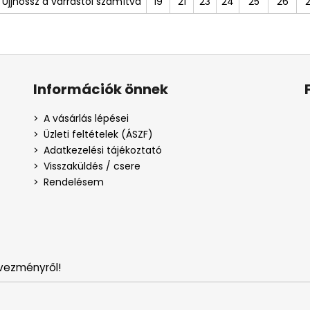
Ujjhossz a varrástól számítva
19
21
23
24
25
26
Információk önnek
A vásárlás lépései
Üzleti feltételek (ÁSZF)
Adatkezelési tájékoztató
Visszaküldés / csere
Rendelésem
vezményről!