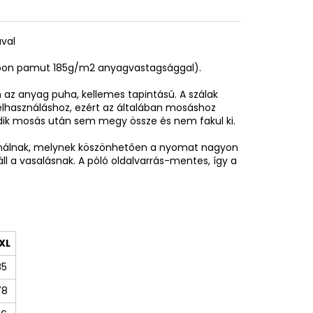
ával
spoon pamut 185g/m2 anyagvastagsággal).
az anyag puha, kellemes tapintású. A szálak
elhasználáshoz, ezért az általában mosáshoz
adik mosás után sem megy össze és nem fakul ki.
sználnak, melynek köszönhetően a nyomat nagyon
áll a vasalásnak. A póló oldalvarrás-mentes, így a
XL
85
78