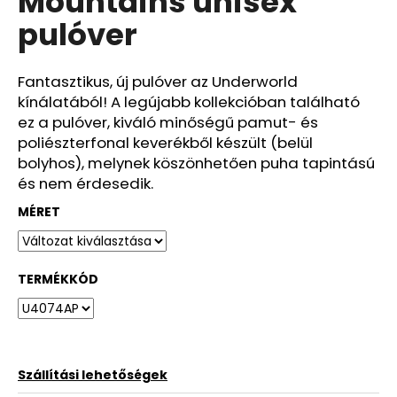
Mountains unisex
ből
pulóver
0,0
csillag.
Fantasztikus, új pulóver az Underworld
kínálatából! A legújabb kollekcióban található
ez a pulóver, kiváló minőségű pamut- és
poliészterfonal keverékből készült (belül
bolyhos), melynek köszönhetően puha tapintású
és nem érdesedik.
MÉRET
TERMÉKKÓD
Szállítási lehetőségek