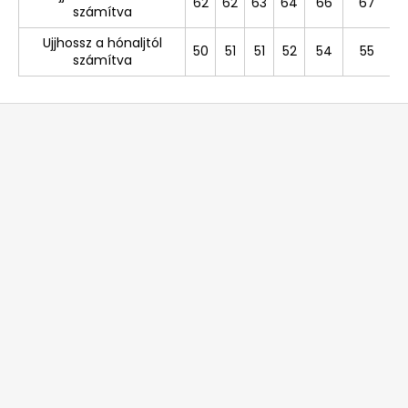
62
62
63
64
66
67
számítva
Ujjhossz a hónaljtól
50
51
51
52
54
55
számítva
L
á
b
l
é
c