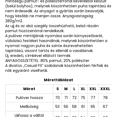
minőségű pamut- és poliészterfonal keverékből készült
(belül bolyhos), melynek köszönhetően puha tapintású és
nem érdesedik. Az anyagot a gyártás során beavatják,
hogy később ne menjen össze. Anyagvastagság:
280g/m2.
Az ujj és az alsó szegély összehúzható, belső részén
pamut húzózsinórral rendelkezik.
A pulóver mintájának nyomása során környezetbarát,
vízbázisú festéket használnak, melynek köszönhetően a
nyomat nagyon puha és szinte észrevehetetlen
tapintású, viszont tartós és ellenáll a vasalásnak.
Új, eredeti, címkével ellátott termék.
ANYAGÖSSZETÉTEL: 80% pamut, 20% poliészter
A divatos „Casual Fit” szabásnak köszönhetően férfiak és
nők egyaránt viselhetik.
Mérettáblázat
Méret
S
M
L
XL
XXL
XXXL
Pulóver hossza
70
71
72
75
77
78
Mellbőség
53
56
58
61
65
67
Ujjhossz a válltól