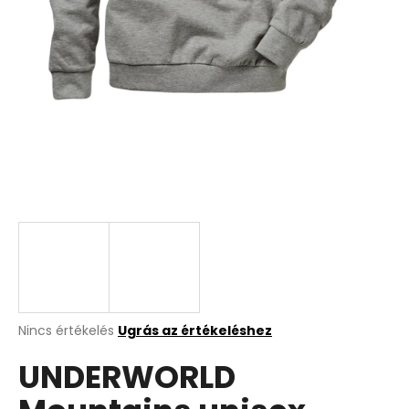
A
Nincs értékelés
Ugrás az értékeléshez
termék
UNDERWORLD
átlagos
értékelése
5-