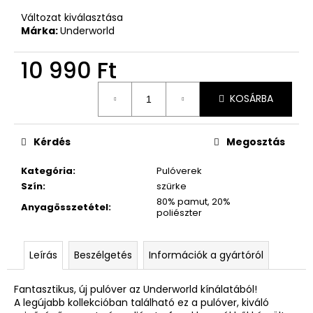
Változat kiválasztása
Márka:
Underworld
10 990 Ft
Egységár:
KOSÁRBA
Kérdés
Megosztás
Kategória
:
Pulóverek
Szín
:
szürke
80% pamut, 20%
Anyagösszetétel
:
poliészter
Leírás
Beszélgetés
Információk a gyártóról
Fantasztikus, új pulóver az Underworld kínálatából!
A legújabb kollekcióban található ez a pulóver, kiváló