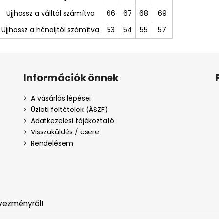
Ujjhossz a válltól számítva
66
67
68
69
Ujjhossz a hónaljtól számítva
53
54
55
57
Információk önnek
A vásárlás lépései
Üzleti feltételek (ÁSZF)
Adatkezelési tájékoztató
Visszaküldés / csere
Rendelésem
vezményről!