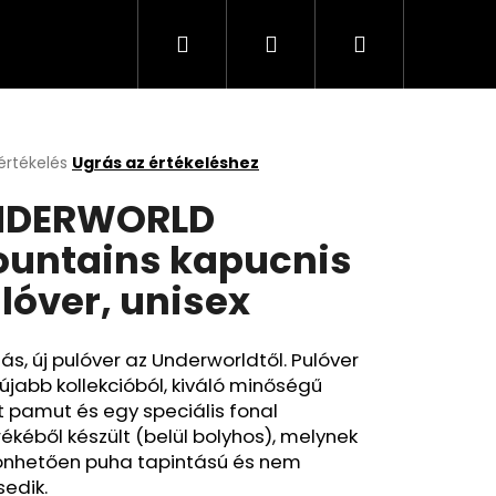
Keresés
Bejelentkezés
Kosár
értékelés
Ugrás az értékeléshez
k
NDERWORLD
s
lése
untains kapucnis
lóver, unisex
.
s, új pulóver az Underworldtől. Pulóver
újabb kollekcióból, kiváló minőségű
t pamut és egy speciális fonal
ékéből készült (belül bolyhos), melynek
önhetően puha tapintású és nem
edik.