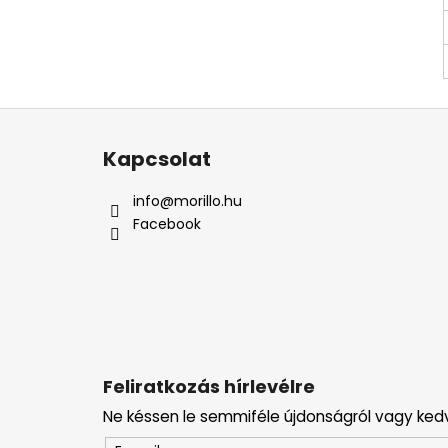
L
á
Kapcsolat
b
l
info
@
morillo.hu
é
Facebook
c
Feliratkozás hírlevélre
Ne késsen le semmiféle újdonságról vagy ked