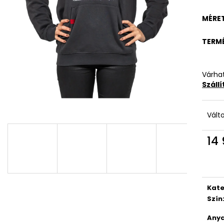
MÉRE
TERM
Várhat
Száll
Vált
14 
Egys
Kate
Szín
Anya