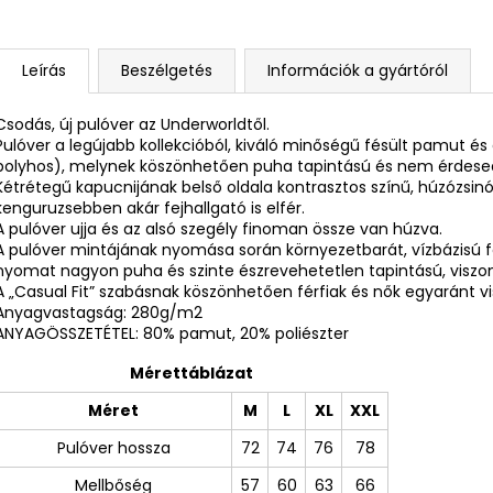
Leírás
Beszélgetés
Információk a gyártóról
Csodás, új pulóver az Underworldtől.
Pulóver a legújabb kollekcióból, kiváló minőségű fésült pamut és 
bolyhos), melynek köszönhetően puha tapintású és nem érdesed
Kétrétegű kapucnijának belső oldala kontrasztos színű, húzózsinórr
kenguruzsebben akár fejhallgató is elfér.
A pulóver ujja és az alsó szegély finoman össze van húzva.
A pulóver mintájának nyomása során környezetbarát, vízbázisú 
nyomat nagyon puha és szinte észrevehetetlen tapintású, viszont 
A „Casual Fit” szabásnak köszönhetően férfiak és nők egyaránt vis
Anyagvastagság: 280g/m2
ANYAGÖSSZETÉTEL: 80% pamut, 20% poliészter
Mérettáblázat
Méret
M
L
XL
XXL
Pulóver hossza
72
74
76
78
Mellbőség
57
60
63
66