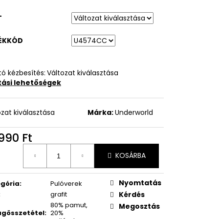
T
ÉKKÓD
ó kézbesítés:
Változat kiválasztása
ítási lehetőségek
ozat kiválasztása
Márka:
Underworld
990 Ft
égár:
KOSÁRBA
Nyomtatás
gória
:
Pulóverek
:
grafit
Kérdés
80% pamut,
Megosztás
gösszetétel
:
20%