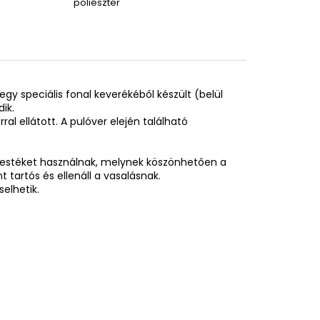
poliészter
egy speciális fonal keverékéből készült (belül
ik.
al ellátott. A pulóver elején található
festéket használnak, melynek köszönhetően a
tartós és ellenáll a vasalásnak.
elhetik.