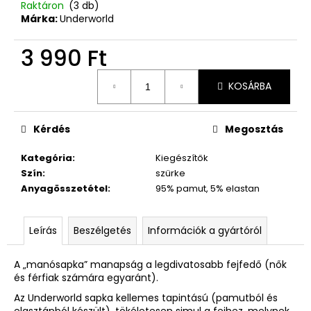
Raktáron
(3 db)
Márka:
Underworld
3 990 Ft
Egységár:
KOSÁRBA
Kérdés
Megosztás
Kategória
:
Kiegészítők
Szín
:
szürke
Anyagösszetétel
:
95% pamut, 5% elastan
Leírás
Beszélgetés
Információk a gyártóról
A „manósapka” manapság a legdivatosabb fejfedő (nők
és férfiak számára egyaránt).
Az Underworld sapka kellemes tapintású (pamutból és
elasztánból készült), tökéletesen simul a fejhez, melynek