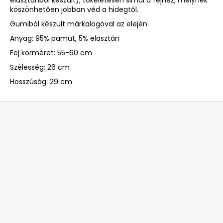
köszönhetően jobban véd a hidegtől.
Gumiból készült márkalogóval az elején.
Anyag: 95% pamut, 5% elasztán
Fej körméret: 55-60 cm
Szélesség: 26 cm
Hosszúság: 29 cm
L
á
b
l
é
c