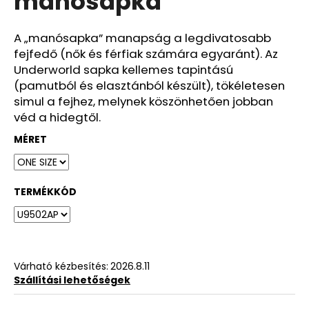
manósapka
ből
0,0
csillag.
A „manósapka” manapság a legdivatosabb
fejfedő (nők és férfiak számára egyaránt). Az
Underworld sapka kellemes tapintású
(pamutból és elasztánból készült), tökéletesen
simul a fejhez, melynek köszönhetően jobban
véd a hidegtől.
MÉRET
TERMÉKKÓD
Várható kézbesítés:
2026.8.11
Szállítási lehetőségek