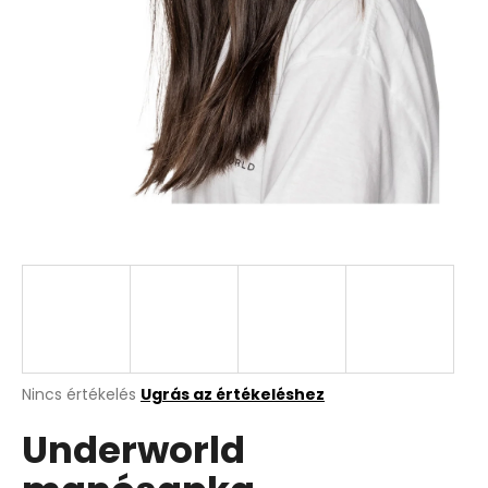
A
Nincs értékelés
Ugrás az értékeléshez
termék
Underworld
átlagos
értékelése
5-