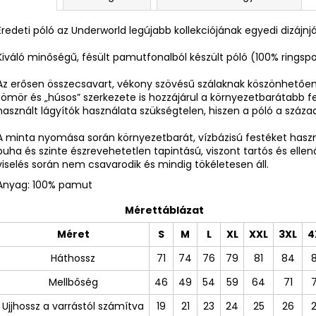
Eredeti póló az Underworld legújabb kollekciójának egyedi dizájnj
Kiváló minőségű, fésült pamutfonalból készült póló (100% ring
Az erősen összecsavart, vékony szövésű szálaknak köszönhetően 
tömör és „húsos” szerkezete is hozzájárul a környezetbarátabb f
használt lágyítók használata szükségtelen, hiszen a póló a száz
A minta nyomása során környezetbarát, vízbázisú festéket ha
puha és szinte észrevehetetlen tapintású, viszont tartós és ellen
viselés során nem csavarodik és mindig tökéletesen áll.
Anyag: 100% pamut
Mérettáblázat
Méret
S
M
L
XL
XXL
3XL
4
Háthossz
71
74
76
79
81
84
Mellbőség
46
49
54
59
64
71
Ujjhossz a varrástól számítva
19
21
23
24
25
26