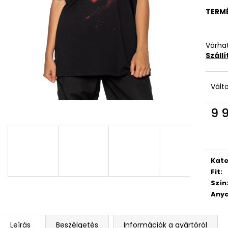
TERM
Várhat
Száll
Vált
9 
Egys
Kate
Fit
:
Szín
Anya
Leírás
Beszélgetés
Információk a gyártóról