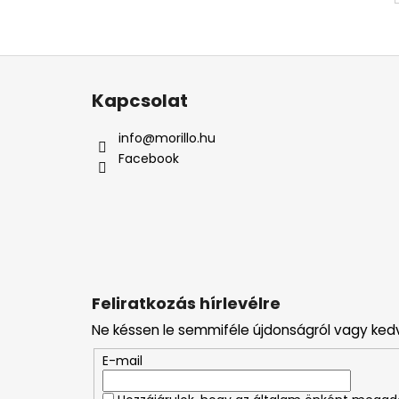
L
á
Kapcsolat
b
l
info
@
morillo.hu
é
Facebook
c
Feliratkozás hírlevélre
Ne késsen le semmiféle újdonságról vagy ked
E-mail