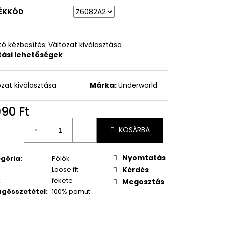
ÉKKÓD
ó kézbesítés:
Változat kiválasztása
ítási lehetőségek
ozat kiválasztása
Márka:
Underworld
990 Ft
égár:
KOSÁRBA
Nyomtatás
gória
:
Pólók
Loose fit
Kérdés
:
fekete
Megosztás
gösszetétel
:
100% pamut