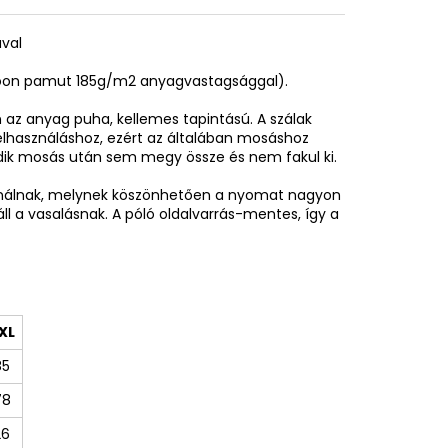
ával
spoon pamut 185g/m2 anyagvastagsággal).
az anyag puha, kellemes tapintású. A szálak
elhasználáshoz, ezért az általában mosáshoz
adik mosás után sem megy össze és nem fakul ki.
sználnak, melynek köszönhetően a nyomat nagyon
áll a vasalásnak. A póló oldalvarrás-mentes, így a
XL
85
78
26