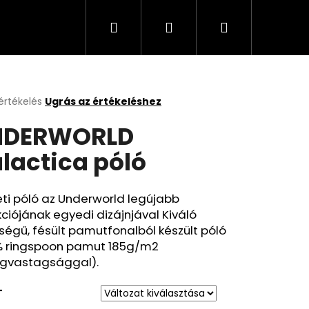
Keresés
Bejelentkezés
Kosár
értékelés
Ugrás az értékeléshez
k
NDERWORLD
s
lése
lactica póló
.
ti póló az Underworld legújabb
kciójának egyedi dizájnjával Kiváló
égű, fésült pamutfonalból készült póló
% ringspoon pamut 185g/m2
gvastagsággal).
T