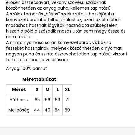
erősen összecsavart, vékony szövésű szálaknak
köszönhetően az anyag puha, kellemes tapintású.
A szálak tömör és „húsos” szerkezete is hozzájárul a
környezetbarátabb felhasználáshoz, ezért az általában
mosáshoz használt lágyítók használata szükségtelen,
hiszen a póló a századik mosás után sem megy össze és
nem fakul ki.
A minta nyomása során környezetbarát, vízbázisú
festéket használnak, melynek köszönhetően a nyomat
nagyon puha és szinte észrevehetetlen tapintású, viszont
tartós és ellenáll a vasalásnak.
Anyag: 100% pamut
Mérettáblázat
Méret
S
M
L
XL
Háthossz
65
66
69
71
Mellbőség
44
49
54
59
L