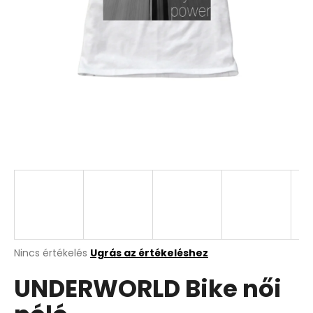
A
Nincs értékelés
Ugrás az értékeléshez
termék
UNDERWORLD Bike női
átlagos
értékelése
5-