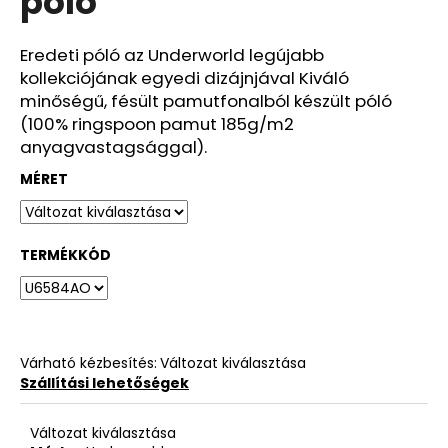
póló
ből
0,0
csillag.
Eredeti póló az Underworld legújabb
kollekciójának egyedi dizájnjával Kiváló
minőségű, fésült pamutfonalból készült póló
(100% ringspoon pamut 185g/m2
anyagvastagsággal).
MÉRET
TERMÉKKÓD
Várható kézbesítés:
Változat kiválasztása
Szállítási lehetőségek
Változat kiválasztása