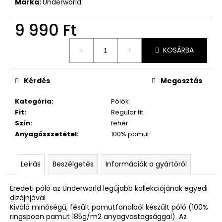
Márka:
Underworld
9 990 Ft
Egységár:
KOSÁRBA
Kérdés
Megosztás
Kategória
:
Pólók
Fit
:
Regular fit
Szín
:
fehér
Anyagösszetétel
:
100% pamut
Leírás
Beszélgetés
Információk a gyártóról
Eredeti póló az Underworld legújabb kollekciójának egyedi
dizájnjával
Kiváló minőségű, fésült pamutfonalból készült póló (100%
ringspoon pamut 185g/m2 anyagvastagsággal). Az