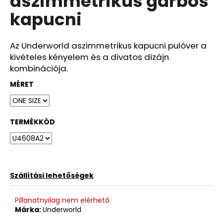
aszimmetrikus garbós
ből
kapucni
0,0
csillag.
Az Underworld aszimmetrikus kapucni pulóver a
kivételes kényelem és a divatos dizájn
kombinációja.
MÉRET
TERMÉKKÓD
Szállítási lehetőségek
Pillanatnyilag nem elérhető
Márka:
Underworld