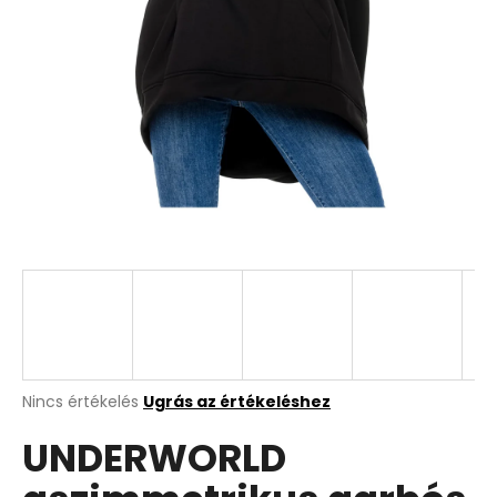
A
Nincs értékelés
Ugrás az értékeléshez
termék
UNDERWORLD
átlagos
értékelése
5-