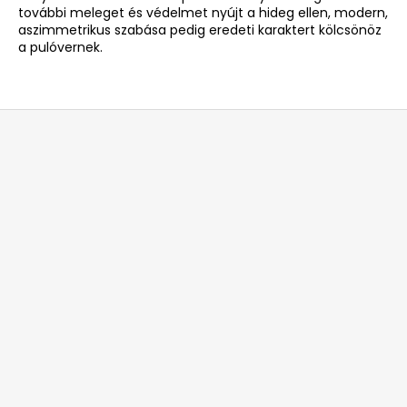
további meleget és védelmet nyújt a hideg ellen, modern,
aszimmetrikus szabása pedig eredeti karaktert kölcsönöz
a pulóvernek.
L
á
b
l
é
c