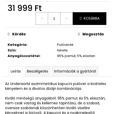
31 999 Ft
Egységár:
KOSÁRBA
Kérdés
Megosztás
Kategória
:
Pulóverek
Szín
:
fekete
Anyagösszetétel
:
95% pamut, 5% elastan
Leírás
Beszélgetés
Információk a gyártóról
Az Underworld aszimmetrikus kapucni pulóver a kivételes
kényelem és a divatos dizájn kombinációja.
Kiváló minőségű anyagokból: 95% pamut és 5% elasztán,
nem csak vastag és kellemes tapintású, de a szabad,
oversize szabásnak köszönhetően kiváló viselési
kényelmet is biztosít. A kapucni és a nyakmelegítő