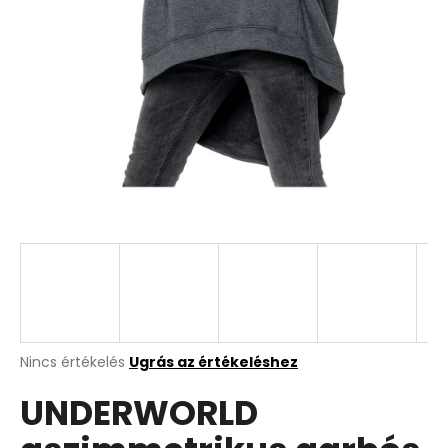
A
Nincs értékelés
Ugrás az értékeléshez
termék
UNDERWORLD
átlagos
értékelése
5-