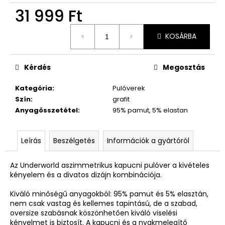
31 999 Ft
Egységár:
KOSÁRBA
Kérdés
Megosztás
Kategória
:
Pulóverek
Szín
:
grafit
Anyagösszetétel
:
95% pamut, 5% elastan
Leírás
Beszélgetés
Információk a gyártóról
Az Underworld aszimmetrikus kapucni pulóver a kivételes
kényelem és a divatos dizájn kombinációja.
Kiváló minőségű anyagokból: 95% pamut és 5% elasztán,
nem csak vastag és kellemes tapintású, de a szabad,
oversize szabásnak köszönhetően kiváló viselési
kényelmet is biztosít. A kapucni és a nyakmelegítő