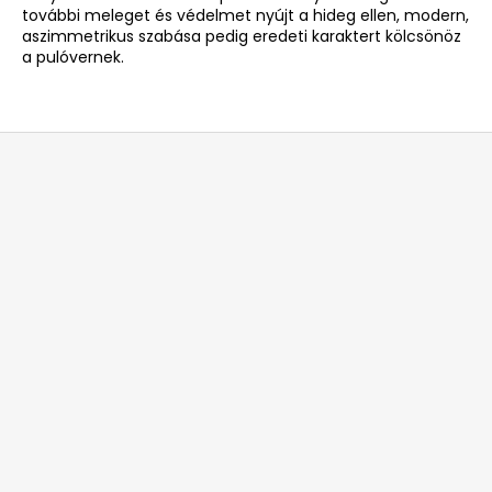
további meleget és védelmet nyújt a hideg ellen, modern,
aszimmetrikus szabása pedig eredeti karaktert kölcsönöz
a pulóvernek.
L
á
b
l
é
c