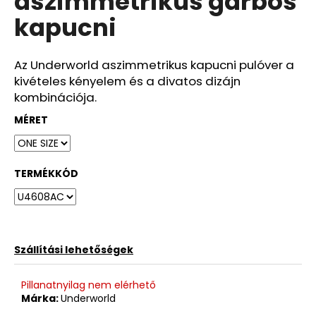
aszimmetrikus garbós
ből
kapucni
0,0
csillag.
Az Underworld aszimmetrikus kapucni pulóver a
kivételes kényelem és a divatos dizájn
kombinációja.
MÉRET
TERMÉKKÓD
Szállítási lehetőségek
Pillanatnyilag nem elérhető
Márka:
Underworld