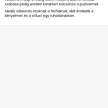
szabása pedig eredeti karaktert kölcsönöz a pulóvernek.
Ideális választás azoknak a férfiaknak, akik értékelik a
kényelmet és a stílust egy ruhadarabban.
L
á
b
l
é
c