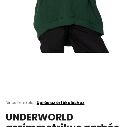
A
Nincs értékelés
Ugrás az értékeléshez
termék
UNDERWORLD
átlagos
értékelése
5-