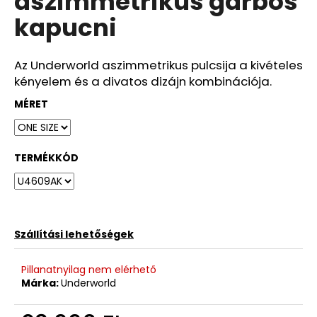
aszimmetrikus garbós
ből
kapucni
0,0
csillag.
Az Underworld aszimmetrikus pulcsija a kivételes
kényelem és a divatos dizájn kombinációja.
MÉRET
TERMÉKKÓD
Szállítási lehetőségek
Pillanatnyilag nem elérhető
Márka:
Underworld