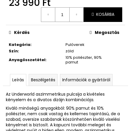
23 990 Ft
Egységár:
KOSÁRBA
Kérdés
Megosztás
Kategória
:
Pulóverek
Szín
:
zöld
10% poliészter, 90%
Anyagösszetétel
:
pamut
Leírás
Beszélgetés
Információk a gyártóról
Az Underworld aszimmetrikus pulcsija a kivételes
kényelem és a divatos dizájn kombinációja.
Kiváló minőségű anyagokból: 90% pamut és 10%
poliészter, nem csak vastag és kellemes tapintású, de a
szabad, oversize szabásnak köszönhetően kiváló viselési
kényelmet is biztosít.
A kapucni további meleget és
védelmet nyújt a hideg ellen, modern, aszimmetrikus