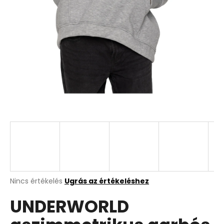
A
Nincs értékelés
Ugrás az értékeléshez
termék
UNDERWORLD
átlagos
értékelése
5-