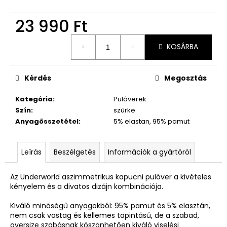
23 990 Ft
Egységár:
KOSÁRBA
Kérdés
Megosztás
Kategória
:
Pulóverek
Szín
:
szürke
Anyagösszetétel
:
5% elastan, 95% pamut
Leírás
Beszélgetés
Információk a gyártóról
Az Underworld aszimmetrikus kapucni pulóver a kivételes
kényelem és a divatos dizájn kombinációja.
Kiváló minőségű anyagokból: 95% pamut és 5% elasztán,
nem csak vastag és kellemes tapintású, de a szabad,
oversize szabásnak köszönhetően kiváló viselési