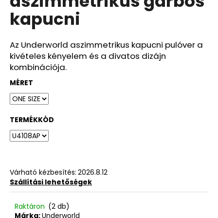
aszimmetrikus garbós
ből
kapucni
0,0
csillag.
Az Underworld aszimmetrikus kapucni pulóver a
kivételes kényelem és a divatos dizájn
kombinációja.
MÉRET
TERMÉKKÓD
Várható kézbesítés:
2026.8.12
Szállítási lehetőségek
Raktáron
(2 db)
Márka:
Underworld