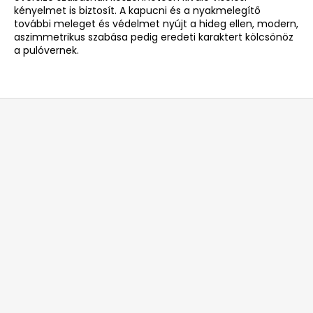
kényelmet is biztosít. A kapucni és a nyakmelegítő
további meleget és védelmet nyújt a hideg ellen, modern,
aszimmetrikus szabása pedig eredeti karaktert kölcsönöz
a pulóvernek.
L
á
b
l
é
c