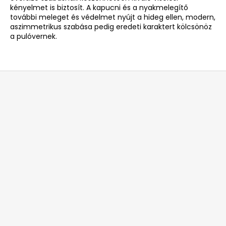
kényelmet is biztosít. A kapucni és a nyakmelegítő
további meleget és védelmet nyújt a hideg ellen, modern,
aszimmetrikus szabása pedig eredeti karaktert kölcsönöz
a pulóvernek.
L
á
b
l
é
c