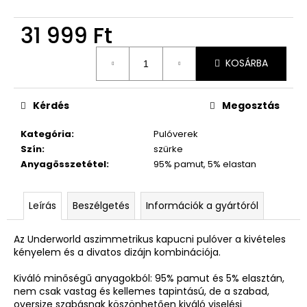
31 999 Ft
Egységár:
KOSÁRBA
Kérdés
Megosztás
Kategória
:
Pulóverek
Szín
:
szürke
Anyagösszetétel
:
95% pamut, 5% elastan
Leírás
Beszélgetés
Információk a gyártóról
Az Underworld aszimmetrikus kapucni pulóver a kivételes
kényelem és a divatos dizájn kombinációja.
Kiváló minőségű anyagokból: 95% pamut és 5% elasztán,
nem csak vastag és kellemes tapintású, de a szabad,
oversize szabásnak köszönhetően kiváló viselési