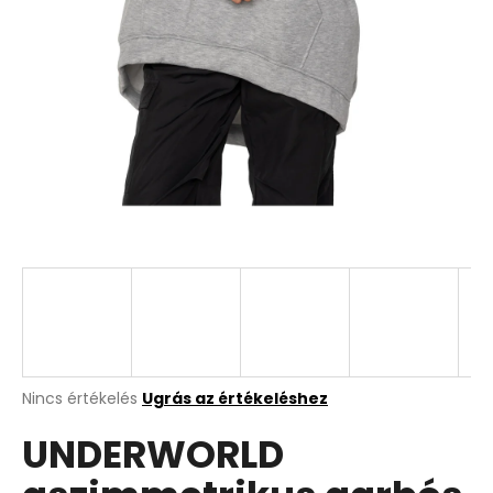
A
Nincs értékelés
Ugrás az értékeléshez
termék
UNDERWORLD
átlagos
értékelése
5-