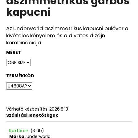
aszimmetrikus garbós
ből
kapucni
0,0
csillag.
Az Underworld aszimmetrikus kapucni pulóver a
kivételes kényelem és a divatos dizájn
kombinációja.
MÉRET
TERMÉKKÓD
Várható kézbesítés:
2026.8.13
Szállítási lehetőségek
Raktáron
(3 db)
Márka:
Underworld