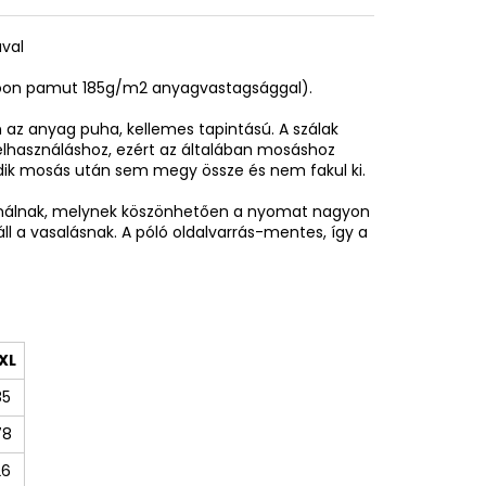
ával
spoon pamut 185g/m2 anyagvastagsággal).
az anyag puha, kellemes tapintású. A szálak
elhasználáshoz, ezért az általában mosáshoz
adik mosás után sem megy össze és nem fakul ki.
sználnak, melynek köszönhetően a nyomat nagyon
áll a vasalásnak. A póló oldalvarrás-mentes, így a
XL
85
78
26