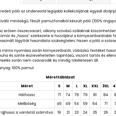
Eredeti póló az Underworld legújabb kollekciójának egyedi dizájnj
Kiváló minőségű, fésült pamutfonalból készült póló (100% ring
Az erősen összecsavart, vékony szövésű szálaknak köszönhetően 
tömör és „húsos” szerkezete is hozzájárul a környezetbarátabb f
használt lágyítók használata szükségtelen, hiszen a póló a száz
A minta nyomása során környezetbarát, vízbázisú festéket ha
puha és szinte észrevehetetlen tapintású, viszont tartós és ellen
viselés során nem csavarodik és mindig tökéletesen áll.
Anyag: 100% pamut
Mérettáblázat
Méret
S
M
L
XL
XXL
3XL
4
Háthossz
71
74
76
79
81
84
Mellbőség
46
49
54
59
64
71
Ujjhossz a varrástól számítva
19
21
23
24
25
26