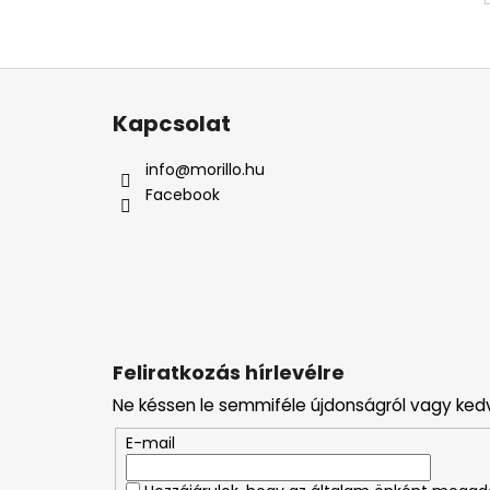
L
á
Kapcsolat
b
l
info
@
morillo.hu
é
Facebook
c
Feliratkozás hírlevélre
Ne késsen le semmiféle újdonságról vagy ked
E-mail