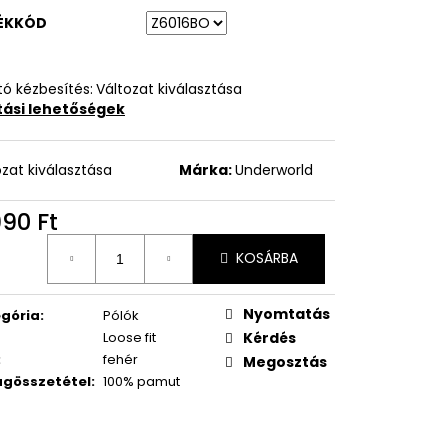
ÉKKÓD
ó kézbesítés:
Változat kiválasztása
ítási lehetőségek
ozat kiválasztása
Márka:
Underworld
990 Ft
égár:
KOSÁRBA
Nyomtatás
gória
:
Pólók
Loose fit
Kérdés
:
fehér
Megosztás
gösszetétel
:
100% pamut