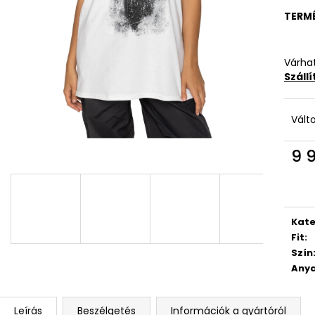
TERM
Várhat
Száll
Vált
9 
Egys
Kate
Fit
:
Szín
Anya
Leírás
Beszélgetés
Információk a gyártóról