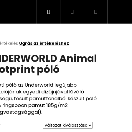
Keresés
Bejelentkezés
Kosár
értékelés
Ugrás az értékeléshez
k
DERWORLD Animal
s
lése
otprint póló
.
ti póló az Underworld legújabb
kciójának egyedi dizájnjával Kiváló
égű, fésült pamutfonalból készült póló
% ringspoon pamut 185g/m2
gvastagsággal).
T