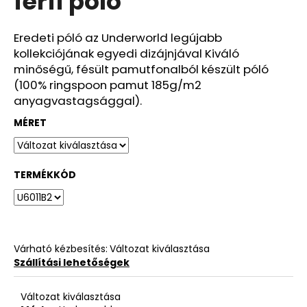
férfi póló
ből
0,0
csillag.
Eredeti póló az Underworld legújabb
kollekciójának egyedi dizájnjával Kiváló
minőségű, fésült pamutfonalból készült póló
(100% ringspoon pamut 185g/m2
anyagvastagsággal).
MÉRET
TERMÉKKÓD
Várható kézbesítés:
Változat kiválasztása
Szállítási lehetőségek
Változat kiválasztása