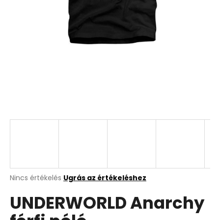
A
Nincs értékelés
Ugrás az értékeléshez
termék
UNDERWORLD Anarchy
átlagos
értékelése
5-