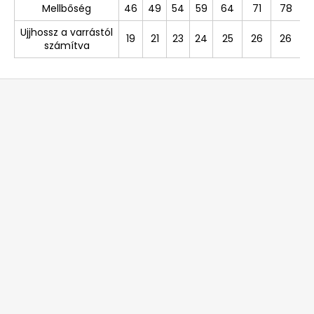
Mellbőség
46
49
54
59
64
71
78
Ujjhossz a varrástól
19
21
23
24
25
26
26
számítva
L
á
b
l
é
c