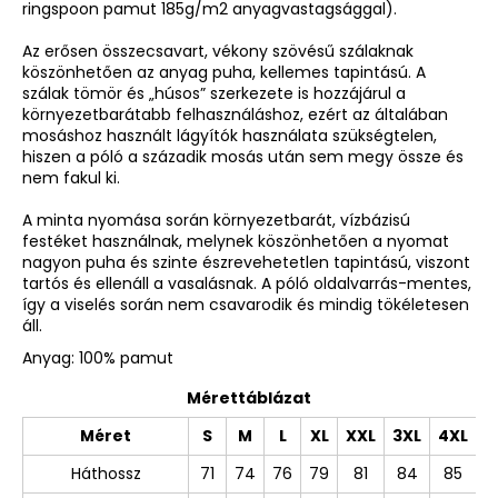
ringspoon pamut 185g/m2 anyagvastagsággal).
Az erősen összecsavart, vékony szövésű szálaknak
köszönhetően az anyag puha, kellemes tapintású. A
szálak tömör és „húsos” szerkezete is hozzájárul a
környezetbarátabb felhasználáshoz, ezért az általában
mosáshoz használt lágyítók használata szükségtelen,
hiszen a póló a századik mosás után sem megy össze és
nem fakul ki.
A minta nyomása során környezetbarát, vízbázisú
festéket használnak, melynek köszönhetően a nyomat
nagyon puha és szinte észrevehetetlen tapintású, viszont
tartós és ellenáll a vasalásnak. A póló oldalvarrás-mentes,
így a viselés során nem csavarodik és mindig tökéletesen
áll.
Anyag: 100% pamut
Mérettáblázat
Méret
S
M
L
XL
XXL
3XL
4XL
Háthossz
71
74
76
79
81
84
85