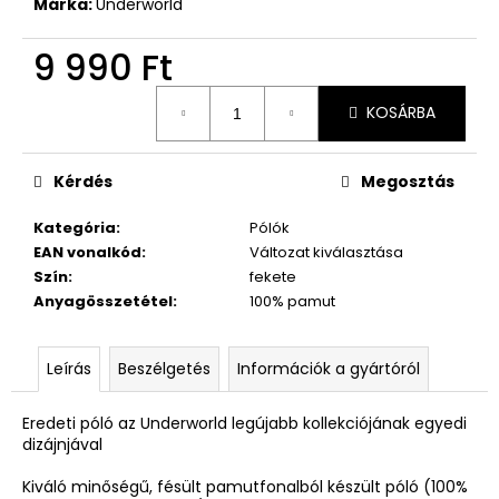
Márka:
Underworld
9 990 Ft
Egységár:
KOSÁRBA
Kérdés
Megosztás
Kategória
:
Pólók
EAN vonalkód
:
Változat kiválasztása
Szín
:
fekete
Anyagösszetétel
:
100% pamut
Leírás
Beszélgetés
Információk a gyártóról
Eredeti póló az Underworld legújabb kollekciójának egyedi
dizájnjával
Kiváló minőségű, fésült pamutfonalból készült póló (100%