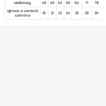
Mellbőség
46
49
54
59
64
71
78
Ujjhossz a varrástól
19
21
23
24
25
26
26
számítva
L
á
b
l
é
c