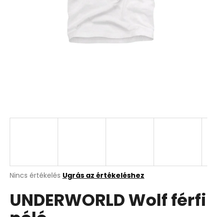
A
Nincs értékelés
Ugrás az értékeléshez
termék
UNDERWORLD Wolf férfi
átlagos
értékelése
5-