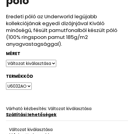
póló
ből
0,0
csillag.
Eredeti póló az Underworld legújabb
kollekciójának egyedi dizájnjával Kiváló
minőségű, fésült pamutfonalból készült póló
(100% ringspoon pamut 185g/m2
anyagvastagsággal).
MÉRET
TERMÉKKÓD
Várható kézbesítés:
Változat kiválasztása
Szállítási lehetőségek
Változat kiválasztása