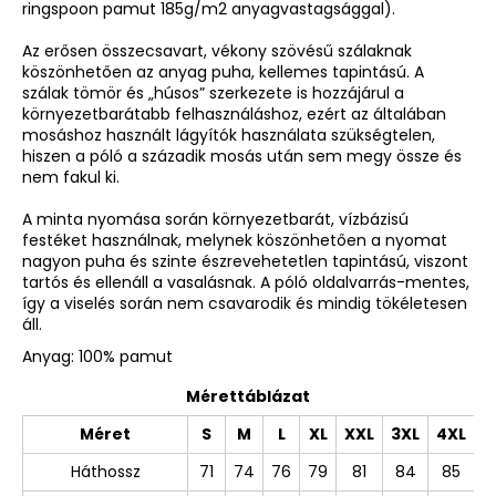
ringspoon pamut 185g/m2 anyagvastagsággal).
Az erősen összecsavart, vékony szövésű szálaknak
köszönhetően az anyag puha, kellemes tapintású. A
szálak tömör és „húsos” szerkezete is hozzájárul a
környezetbarátabb felhasználáshoz, ezért az általában
mosáshoz használt lágyítók használata szükségtelen,
hiszen a póló a századik mosás után sem megy össze és
nem fakul ki.
A minta nyomása során környezetbarát, vízbázisú
festéket használnak, melynek köszönhetően a nyomat
nagyon puha és szinte észrevehetetlen tapintású, viszont
tartós és ellenáll a vasalásnak. A póló oldalvarrás-mentes,
így a viselés során nem csavarodik és mindig tökéletesen
áll.
Anyag: 100% pamut
Mérettáblázat
Méret
S
M
L
XL
XXL
3XL
4XL
Háthossz
71
74
76
79
81
84
85