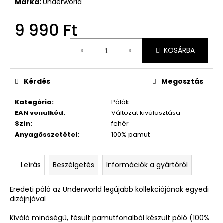
Márka:
Underworld
9 990 Ft
Egységár:
KOSÁRBA
Kérdés
Megosztás
Kategória
:
Pólók
EAN vonalkód
:
Változat kiválasztása
Szín
:
fehér
Anyagösszetétel
:
100% pamut
Leírás
Beszélgetés
Információk a gyártóról
Eredeti póló az Underworld legújabb kollekciójának egyedi
dizájnjával
Kiváló minőségű, fésült pamutfonalból készült póló (100%