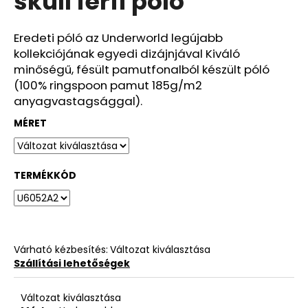
skull férfi póló
ből
0,0
csillag.
Eredeti póló az Underworld legújabb
kollekciójának egyedi dizájnjával Kiváló
minőségű, fésült pamutfonalból készült póló
(100% ringspoon pamut 185g/m2
anyagvastagsággal).
MÉRET
TERMÉKKÓD
Várható kézbesítés:
Változat kiválasztása
Szállítási lehetőségek
Változat kiválasztása