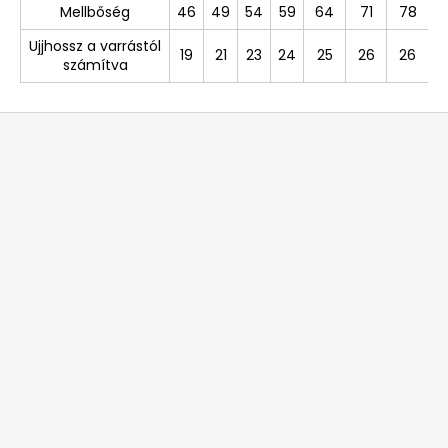
Mellbőség
46
49
54
59
64
71
78
Ujjhossz a varrástól
19
21
23
24
25
26
26
számítva
L
á
b
l
é
c