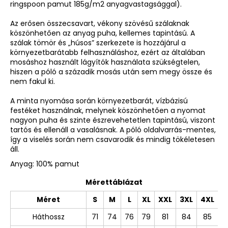
ringspoon pamut 185g/m2 anyagvastagsággal).
Az erősen összecsavart, vékony szövésű szálaknak
köszönhetően az anyag puha, kellemes tapintású. A
szálak tömör és „húsos” szerkezete is hozzájárul a
környezetbarátabb felhasználáshoz, ezért az általában
mosáshoz használt lágyítók használata szükségtelen,
hiszen a póló a századik mosás után sem megy össze és
nem fakul ki.
A minta nyomása során környezetbarát, vízbázisú
festéket használnak, melynek köszönhetően a nyomat
nagyon puha és szinte észrevehetetlen tapintású, viszont
tartós és ellenáll a vasalásnak. A póló oldalvarrás-mentes,
így a viselés során nem csavarodik és mindig tökéletesen
áll.
Anyag: 100% pamut
Mérettáblázat
Méret
S
M
L
XL
XXL
3XL
4XL
Háthossz
71
74
76
79
81
84
85