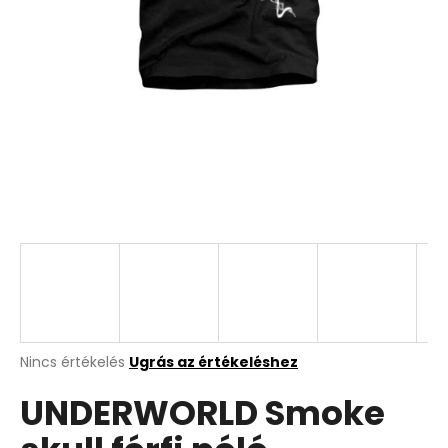
A
Nincs értékelés
Ugrás az értékeléshez
termék
UNDERWORLD Smoke
átlagos
értékelése
5-