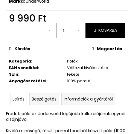
Márka:
Underworld
9 990 Ft
Egységár:
KOSÁRBA
Kérdés
Megosztás
Kategória
:
Pólók
EAN vonalkód
:
Változat kiválasztása
Szín
:
fekete
Anyagösszetétel
:
100% pamut
Leírás
Beszélgetés
Információk a gyártóról
Eredeti póló az Underworld legújabb kollekciójának egyedi
dizájnjával
Kiváló minőségű, fésült pamutfonalból készült póló (100%