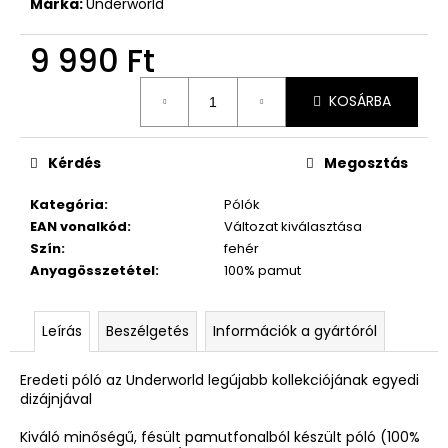
Márka:
Underworld
9 990 Ft
Egységár:
KOSÁRBA
Kérdés
Megosztás
Kategória
:
Pólók
EAN vonalkód
:
Változat kiválasztása
Szín
:
fehér
Anyagösszetétel
:
100% pamut
Leírás
Beszélgetés
Információk a gyártóról
Eredeti póló az Underworld legújabb kollekciójának egyedi
dizájnjával
Kiváló minőségű, fésült pamutfonalból készült póló (100%