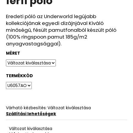
férfi póló
ből
0,0
csillag.
Eredeti póló az Underworld legújabb
kollekciójának egyedi dizájnjával Kiváló
minőségű, fésült pamutfonalból készült póló
(100% ringspoon pamut 185g/m2
anyagvastagsággal).
MÉRET
TERMÉKKÓD
Várható kézbesítés:
Változat kiválasztása
Szállítási lehetőségek
Változat kiválasztása