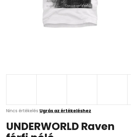
A
Nincs értékelés
Ugrás az értékeléshez
termék
UNDERWORLD Raven
átlagos
értékelése
5-