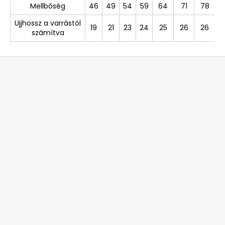
Mellbőség
46
49
54
59
64
71
78
Ujjhossz a varrástól
19
21
23
24
25
26
26
számítva
L
á
b
l
é
c