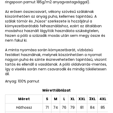
ringspoon pamut 185g/m2 anyagvastagsággal).
Az erősen összecsavart, vékony szövésű szálaknak
köszönhetően az anyag puha, kellemes tapintású. A
szálak tömör és „húsos” szerkezete is hozzájárul a
környezetbarátabb felhasználáshoz, ezért az általában
mosáshoz használt lágyítók használata szükségtelen,
hiszen a póló a századik mosás után sem megy össze és
nem fakul ki.
A minta nyomása során környezetbarát, vízbázisú
festéket használnak, melynek köszönhetően a nyomat
nagyon puha és szinte észrevehetetlen tapintású, viszont
tartós és ellenáll a vasalásnak. A póló oldalvarrás-mentes,
így a viselés során nem csavarodik és mindig tökéletesen
áll.
Anyag: 100% pamut
Mérettáblázat
Méret
S
M
L
XL
XXL
3XL
4XL
Háthossz
71
74
76
79
81
84
85