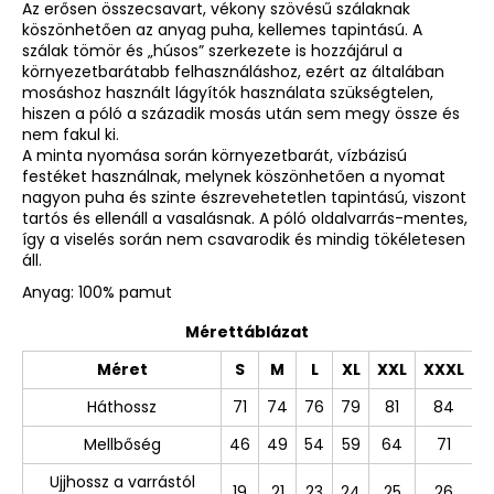
Az erősen összecsavart, vékony szövésű szálaknak
köszönhetően az anyag puha, kellemes tapintású. A
szálak tömör és „húsos” szerkezete is hozzájárul a
környezetbarátabb felhasználáshoz, ezért az általában
mosáshoz használt lágyítók használata szükségtelen,
hiszen a póló a századik mosás után sem megy össze és
nem fakul ki.
A minta nyomása során környezetbarát, vízbázisú
festéket használnak, melynek köszönhetően a nyomat
nagyon puha és szinte észrevehetetlen tapintású, viszont
tartós és ellenáll a vasalásnak. A póló oldalvarrás-mentes,
így a viselés során nem csavarodik és mindig tökéletesen
áll.
Anyag: 100% pamut
Mérettáblázat
Méret
S
M
L
XL
XXL
XXXL
Háthossz
71
74
76
79
81
84
Mellbőség
46
49
54
59
64
71
Ujjhossz a varrástól
19
21
23
24
25
26