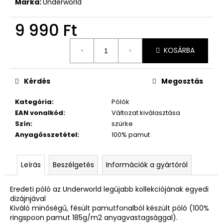
Márka:
Underworld
9 990 Ft
Egységár:
KOSÁRBA
Kérdés
Megosztás
Kategória
:
Pólók
EAN vonalkód
:
Változat kiválasztása
Szín
:
szürke
Anyagösszetétel
:
100% pamut
Leírás
Beszélgetés
Információk a gyártóról
Eredeti póló az Underworld legújabb kollekciójának egyedi
dizájnjával
Kiváló minőségű, fésült pamutfonalból készült póló (100%
ringspoon pamut 185g/m2 anyagvastagsággal).