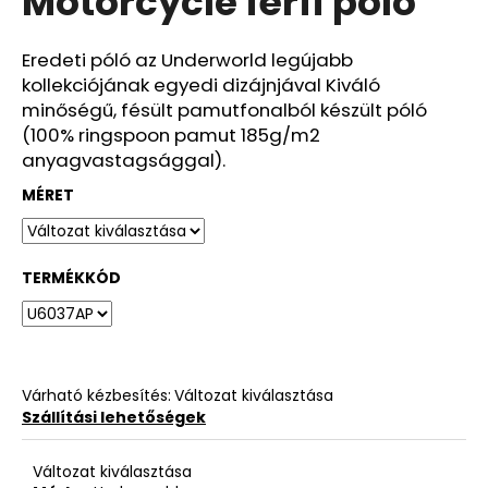
Motorcycle férfi póló
ből
0,0
csillag.
Eredeti póló az Underworld legújabb
kollekciójának egyedi dizájnjával Kiváló
minőségű, fésült pamutfonalból készült póló
(100% ringspoon pamut 185g/m2
anyagvastagsággal).
MÉRET
TERMÉKKÓD
Várható kézbesítés:
Változat kiválasztása
Szállítási lehetőségek
Változat kiválasztása