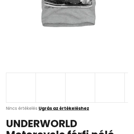
A
Nincs értékelés
Ugrás az értékeléshez
termék
UNDERWORLD
átlagos
értékelése
5-