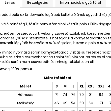
Leírás
Beszélgetés
Információk a gyártóról
Eredeti póló az Underworld legújabb kollekciójának egyedi dizájnj
Kiváló minőségű, fésült pamutfonalból készült póló (100% ring
Az erősen összecsavart, vékony szövésű szálaknak köszönhetően 
tömör és „húsos” szerkezete is hozzájárul a környezetbarátabb f
használt lágyítók használata szükségtelen, hiszen a póló a száz
A minta nyomása során környezetbarát, vízbázisú festéket ha
puha és szinte észrevehetetlen tapintású, viszont tartós és ellen
viselés során nem csavarodik és mindig tökéletesen áll.
Anyag: 100% pamut
Mérettáblázat
Méret
S
M
L
XL
XXL
3XL
4
Háthossz
71
74
76
79
81
84
Mellbőség
46
49
54
59
64
71