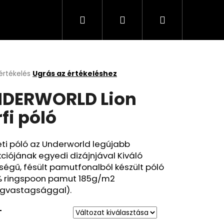
Keresés
Bejelentkezés
Kosár
értékelés
Ugrás az értékeléshez
k
DERWORLD Lion
s
lése
rfi póló
.
ti póló az Underworld legújabb
kciójának egyedi dizájnjával Kiváló
égű, fésült pamutfonalból készült póló
% ringspoon pamut 185g/m2
gvastagsággal).
T