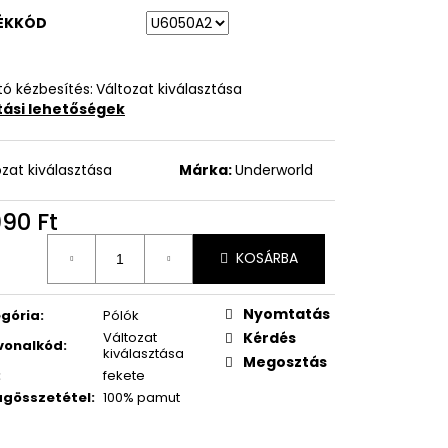
ÉKKÓD
ó kézbesítés:
Változat kiválasztása
ítási lehetőségek
ozat kiválasztása
Márka:
Underworld
990 Ft
égár:
KOSÁRBA
Nyomtatás
gória
:
Pólók
Változat
Kérdés
vonalkód
:
kiválasztása
Megosztás
:
fekete
gösszetétel
:
100% pamut