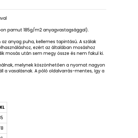
ával
spoon pamut 185g/m2 anyagvastagsággal).
az anyag puha, kellemes tapintású. A szálak
elhasználáshoz, ezért az általában mosáshoz
adik mosás után sem megy össze és nem fakul ki.
sználnak, melynek köszönhetően a nyomat nagyon
áll a vasalásnak. A póló oldalvarrás-mentes, így a
XL
85
78