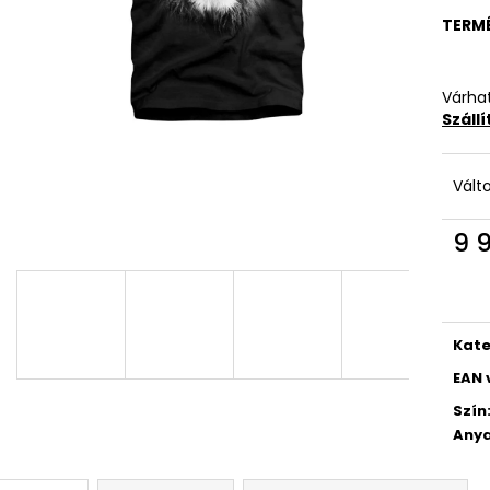
TERM
Várhat
Száll
Vált
9 
Egys
Kate
EAN 
Szín
Anya