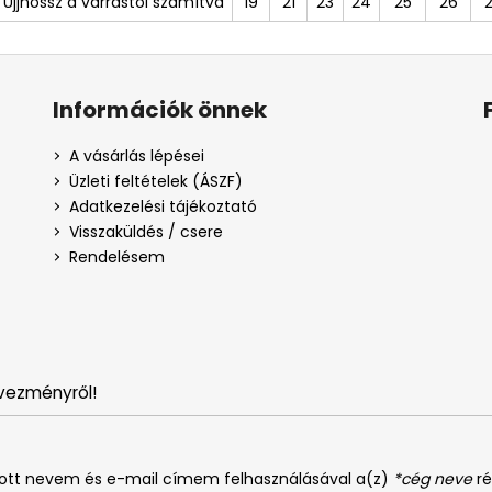
Ujjhossz a varrástól számítva
19
21
23
24
25
26
Információk önnek
A vásárlás lépései
Üzleti feltételek (ÁSZF)
Adatkezelési tájékoztató
Visszaküldés / csere
Rendelésem
vezményről!
dott nevem és e-mail címem felhasználásával a(z)
*cég neve
ré