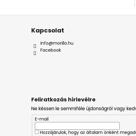
L
á
Kapcsolat
b
l
info
@
morillo.hu
é
Facebook
c
Feliratkozás hírlevélre
Ne késsen le semmiféle újdonságról vagy ked
E-mail
Hozzájárulok, hogy az általam önként mega