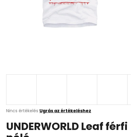
A
Nincs értékelés
Ugrás az értékeléshez
termék
UNDERWORLD Leaf férfi
átlagos
értékelése
5-