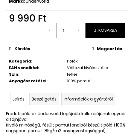
Márka:
Underworld
9 990 Ft
Egységár:
KOSÁRBA
Kérdés
Megosztás
Kategória
:
Pólók
EAN vonalkód
:
Változat kiválasztása
Szín
:
fehér
Anyagösszetétel
:
100% pamut
Leírás
Beszélgetés
Információk a gyártóról
Eredeti póló az Underworld legújabb kollekciójának egyedi
dizájnjával
Kiváló minőségű, fésült pamutfonalból készült póló (100%
ringspoon pamut 185g/m2 anyagvastagsággal).