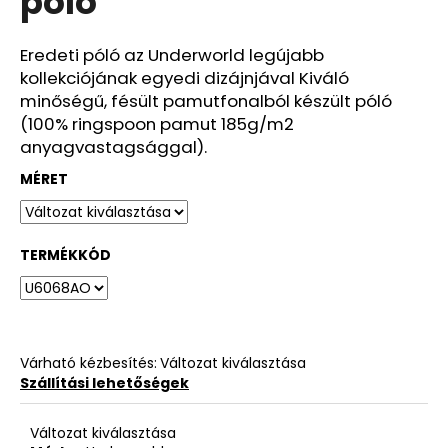
póló
ből
0,0
csillag.
Eredeti póló az Underworld legújabb
kollekciójának egyedi dizájnjával Kiváló
minőségű, fésült pamutfonalból készült póló
(100% ringspoon pamut 185g/m2
anyagvastagsággal).
MÉRET
TERMÉKKÓD
Várható kézbesítés:
Változat kiválasztása
Szállítási lehetőségek
Változat kiválasztása