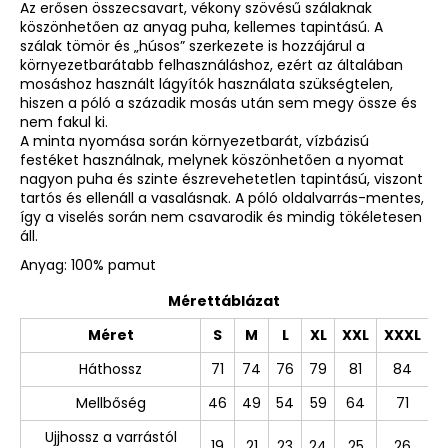
Az erősen összecsavart, vékony szövésű szálaknak
köszönhetően az anyag puha, kellemes tapintású. A
szálak tömör és „húsos” szerkezete is hozzájárul a
környezetbarátabb felhasználáshoz, ezért az általában
mosáshoz használt lágyítók használata szükségtelen,
hiszen a póló a századik mosás után sem megy össze és
nem fakul ki.
A minta nyomása során környezetbarát, vízbázisú
festéket használnak, melynek köszönhetően a nyomat
nagyon puha és szinte észrevehetetlen tapintású, viszont
tartós és ellenáll a vasalásnak. A póló oldalvarrás-mentes,
így a viselés során nem csavarodik és mindig tökéletesen
áll.
Anyag: 100% pamut
Mérettáblázat
Méret
S
M
L
XL
XXL
XXXL
Háthossz
71
74
76
79
81
84
Mellbőség
46
49
54
59
64
71
Ujjhossz a varrástól
19
21
23
24
25
26